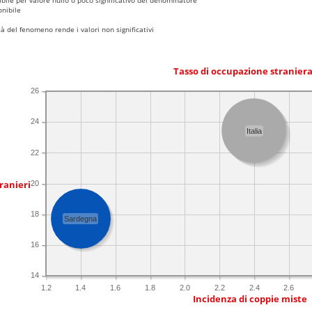
nibile
 del fenomeno rende i valori non significativi
Tasso di occupazione stranier
26
24
Italia
22
ranieri
20
18
Sardegna
16
14
1.2
1.4
1.6
1.8
2.0
2.2
2.4
2.6
Incidenza di coppie miste