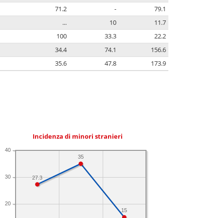
71.2
-
79.1
...
10
11.7
100
33.3
22.2
34.4
74.1
156.6
35.6
47.8
173.9
Incidenza di minori stranieri
40
35
30
27.3
20
15