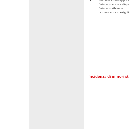
..
Dato non ancora dispo
...
Dato non rilevato
....
La mancanza o esiguità
Incidenza di minori st