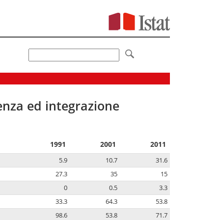
senza ed integrazione
1991
2001
2011
5.9
10.7
31.6
27.3
35
15
0
0.5
3.3
33.3
64.3
53.8
98.6
53.8
71.7