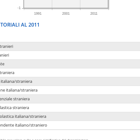
-1
1991
2001
2011
TORIALI AL 2011
tranieri
anieri
ste
traniera
taliana/straniera
e italiana/straniera
enziale straniera
lastica straniera
lastica italiana/straniera
ndente italiano/straniero
bile per valore nullo o poco significativo del denominatore