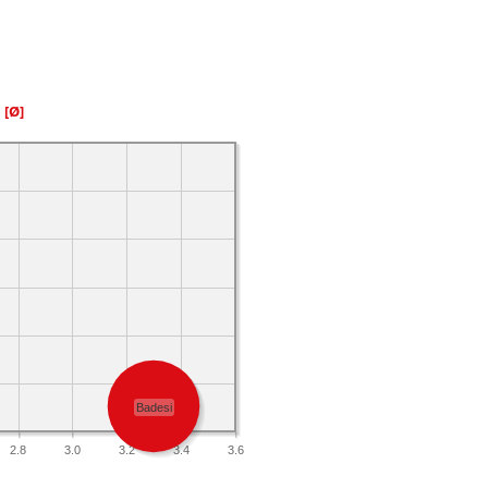
a
[Ø]
Badesi
2.8
3.0
3.2
3.4
3.6