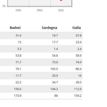
10
1991
2001
2011
Badesi
Sardegna
Italia
31.6
18.7
67.8
15
17.7
23.4
3.3
1.4
2.4
53.8
54.6
58.9
71.7
73.9
74.9
79.1
105.5
80.4
11.7
20.9
16
22.2
34.7
39.5
156.6
144.3
112.9
173.9
86
159.2