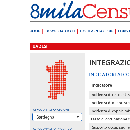
Vai
direttamente
a:
Contenuto
Ricerca
HOME
DOWNLOAD DATI
DOCUMENTAZIONE
LINKS 
.
BADESI
INTEGRAZI
INDICATORI AI CO
Indicatore
Incidenza di residenti s
Incidenza di minori str
CERCA UN'ALTRA REGIONE
Incidenza di coppie mi
Sardegna
Tasso di occupazione s
Rapporto occupazione i
CERCA UN'ALTRA PROVINCIA