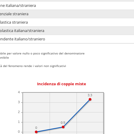
e italiana/straniera
enziale straniera
lastica straniera
lastica italiana/straniera
ndente italiano/straniero
bile per valore nullo o poco significativo del denominatore
nibile
 del fenomeno rende i valori non significativi
Incidenza di coppie miste
4
3.3
3
2
1
0.5
0
0