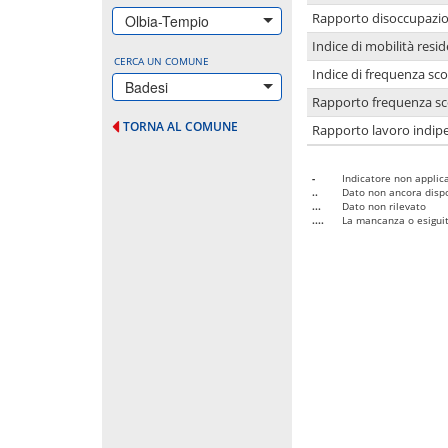
Rapporto disoccupazion
Olbia-Tempio
Indice di mobilità resid
CERCA UN COMUNE
Indice di frequenza sco
Badesi
Rapporto frequenza sco
TORNA AL COMUNE
Rapporto lavoro indipe
-
Indicatore non applica
..
Dato non ancora dispo
...
Dato non rilevato
....
La mancanza o esiguità