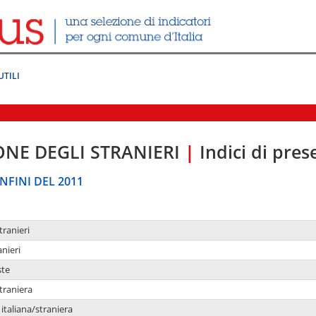
UTILI
ONE DEGLI STRANIERI
|
Indici di pre
NFINI DEL 2011
tranieri
anieri
ste
traniera
taliana/straniera