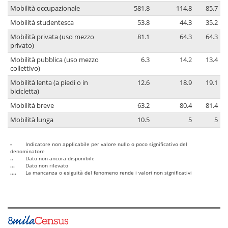
Mobilità occupazionale
581.8
114.8
85.7
Mobilità studentesca
53.8
44.3
35.2
Mobilità privata (uso mezzo
81.1
64.3
64.3
privato)
Mobilità pubblica (uso mezzo
6.3
14.2
13.4
collettivo)
Mobilità lenta (a piedi o in
12.6
18.9
19.1
bicicletta)
Mobilità breve
63.2
80.4
81.4
Mobilità lunga
10.5
5
5
-
Indicatore non applicabile per valore nullo o poco significativo del
denominatore
..
Dato non ancora disponibile
...
Dato non rilevato
....
La mancanza o esiguità del fenomeno rende i valori non significativi