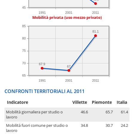
45
1991
2001
2011
Mobilità privata (uso mezzo privato)
85
81.1
80
75
70
67.9
67
65
1991
2001
2011
CONFRONTI TERRITORIALI AL 2011
Indicatore
Villette
Piemonte
Italia
Mobilità giornaliera per studio o
46.6
65.7
61.4
lavoro
Mobilità fuori comune per studio o
34.8
30.7
24.2
lavoro