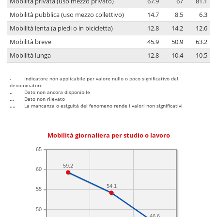
Mobilità privata (uso mezzo privato)
67.9
67
81.1
Mobilità pubblica (uso mezzo collettivo)
14.7
8.5
6.3
Mobilità lenta (a piedi o in bicicletta)
12.8
14.2
12.6
Mobilità breve
45.9
50.9
63.2
Mobilità lunga
12.8
10.4
10.5
-
Indicatore non applicabile per valore nullo o poco significativo del
denominatore
..
Dato non ancora disponibile
...
Dato non rilevato
....
La mancanza o esiguità del fenomeno rende i valori non significativi
Mobilità giornaliera per studio o lavoro
65
59.2
60
54.1
55
50
46.6