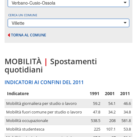
Verbano-Cusio-Ossola
CERCA UN COMUNE
Villette
TORNA AL COMUNE
MOBILITÀ
|
Spostamenti
quotidiani
INDICATORI AI CONFINI DEL 2011
Indicatore
1991
2001
2011
Mobilità giornaliera per studio o lavoro
59.2
54.1
46.6
Mobilità fuori comune per studio o lavoro
47.8
34.2
34.8
Mobilità occupazionale
538.5
208
581.8
Mobilità studentesca
225
107.1
53.8