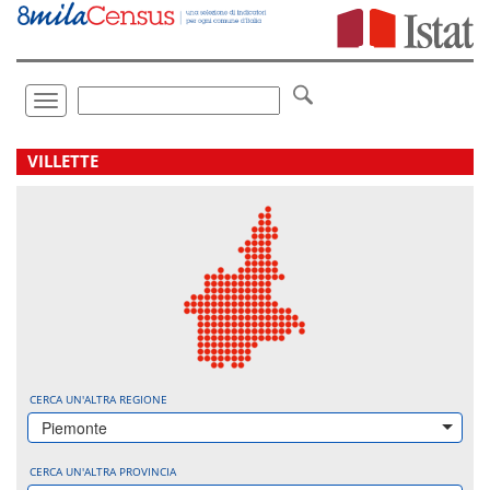
Vai
direttamente
a:
Contenuto
Ricerca
Toggle
navigation
.
VILLETTE
CERCA UN'ALTRA REGIONE
Piemonte
CERCA UN'ALTRA PROVINCIA