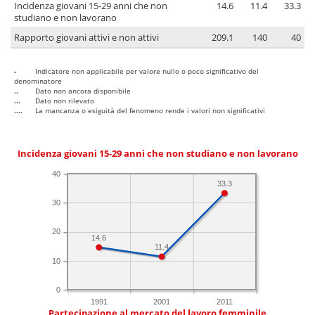
Incidenza giovani 15-29 anni che non
14.6
11.4
33.3
studiano e non lavorano
Rapporto giovani attivi e non attivi
209.1
140
40
-
Indicatore non applicabile per valore nullo o poco significativo del
denominatore
..
Dato non ancora disponibile
...
Dato non rilevato
....
La mancanza o esiguità del fenomeno rende i valori non significativi
Incidenza giovani 15-29 anni che non studiano e non lavorano
40
33.3
30
20
14.6
11.4
10
0
1991
2001
2011
Partecipazione al mercato del lavoro femminile