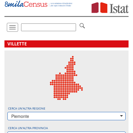
Vai
direttamente
a:
Contenuto
Ricerca
Toggle
navigation
.
VILLETTE
CERCA UN'ALTRA REGIONE
Piemonte
CERCA UN'ALTRA PROVINCIA