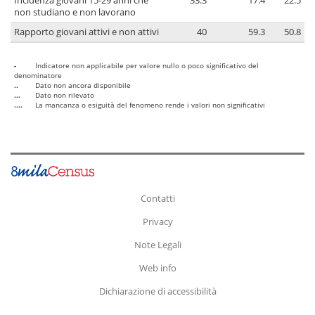
Incidenza giovani 15-29 anni che
33.3
17.4
22.5
non studiano e non lavorano
Rapporto giovani attivi e non attivi
40
59.3
50.8
-
Indicatore non applicabile per valore nullo o poco significativo del
denominatore
..
Dato non ancora disponibile
...
Dato non rilevato
....
La mancanza o esiguità del fenomeno rende i valori non significativi
Contatti
Privacy
Note Legali
Web info
Dichiarazione di accessibilità