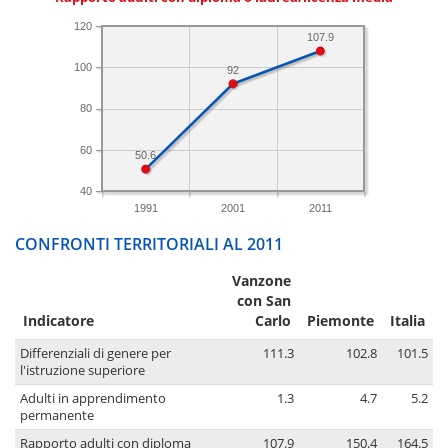
120
107.9
100
92
80
60
50.6
40
1991
2001
2011
CONFRONTI TERRITORIALI AL 2011
Vanzone
con San
Indicatore
Carlo
Piemonte
Italia
Differenziali di genere per
111.3
102.8
101.5
l'istruzione superiore
Adulti in apprendimento
1.3
4.7
5.2
permanente
Rapporto adulti con diploma
107.9
150.4
164.5