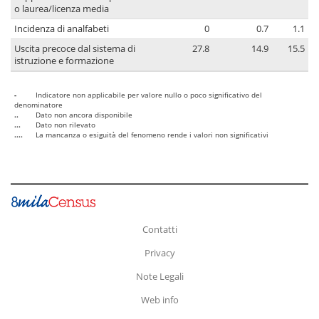
o laurea/licenza media
Incidenza di analfabeti
0
0.7
1.1
Uscita precoce dal sistema di
27.8
14.9
15.5
istruzione e formazione
-
Indicatore non applicabile per valore nullo o poco significativo del
denominatore
..
Dato non ancora disponibile
...
Dato non rilevato
....
La mancanza o esiguità del fenomeno rende i valori non significativi
Contatti
Privacy
Note Legali
Web info