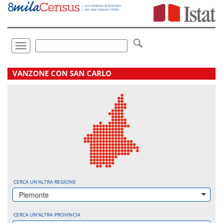
Vai
direttamente
a:
Contenuto
Ricerca
Toggle
navigation
.
VANZONE CON SAN CARLO
CERCA UN'ALTRA REGIONE
Piemonte
CERCA UN'ALTRA PROVINCIA