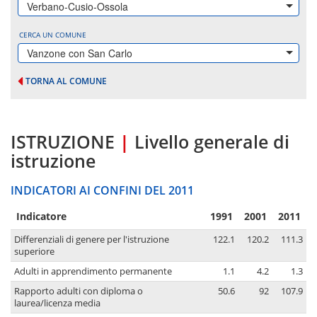
Verbano-Cusio-Ossola
CERCA UN COMUNE
Vanzone con San Carlo
TORNA AL COMUNE
ISTRUZIONE
|
Livello generale di
istruzione
INDICATORI AI CONFINI DEL 2011
Indicatore
1991
2001
2011
Differenziali di genere per l'istruzione
122.1
120.2
111.3
superiore
Adulti in apprendimento permanente
1.1
4.2
1.3
Rapporto adulti con diploma o
50.6
92
107.9
laurea/licenza media