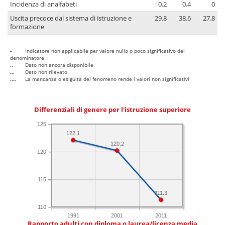
Incidenza di analfabeti
0.2
0.4
0
Uscita precoce dal sistema di istruzione e
29.8
38.6
27.8
formazione
-
Indicatore non applicabile per valore nullo o poco significativo del
denominatore
..
Dato non ancora disponibile
...
Dato non rilevato
....
La mancanza o esiguità del fenomeno rende i valori non significativi
Differenziali di genere per l'istruzione superiore
125
122.1
120.2
120
115
111.3
110
1991
2001
2011
Rapporto adulti con diploma o laurea/licenza media