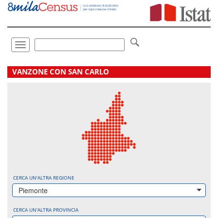
Vai
direttamente
a:
Contenuto
Ricerca
Toggle
navigation
.
VANZONE CON SAN CARLO
CERCA UN'ALTRA REGIONE
Piemonte
CERCA UN'ALTRA PROVINCIA