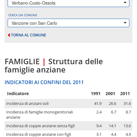
Verbano-Cusio-Ossola
CERCA UN COMUNE
Vanzone con San Carlo
TORNA AL COMUNE
FAMIGLIE
|
Struttura delle
famiglie anziane
INDICATORI AI CONFINI DEL 2011
Indicatore
1991
2001
2011
Incidenza di anziani soli
41.9
26.6
31.6
Incidenza di famiglie monogenitoriali
2.4
6.7
8.7
anziane
Incidenza di coppie anziane senza figli
9.4
14.1
13.6
Incidenza di coppie anziane con figli
3.1
4.4
4.9