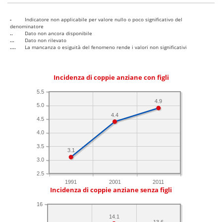
-
Indicatore non applicabile per valore nullo o poco significativo del
denominatore
..
Dato non ancora disponibile
...
Dato non rilevato
....
La mancanza o esiguità del fenomeno rende i valori non significativi
Incidenza di coppie anziane con figli
5.5
4.9
5.0
4.4
4.5
4.0
3.5
3.1
3.0
2.5
1991
2001
2011
Incidenza di coppie anziane senza figli
16
14.1
13.6