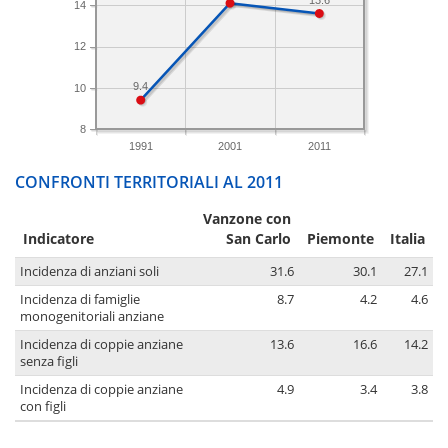
14
12
9.4
10
8
1991
2001
2011
CONFRONTI TERRITORIALI AL 2011
Vanzone con
Indicatore
San Carlo
Piemonte
Italia
Incidenza di anziani soli
31.6
30.1
27.1
Incidenza di famiglie
8.7
4.2
4.6
monogenitoriali anziane
Incidenza di coppie anziane
13.6
16.6
14.2
senza figli
Incidenza di coppie anziane
4.9
3.4
3.8
con figli