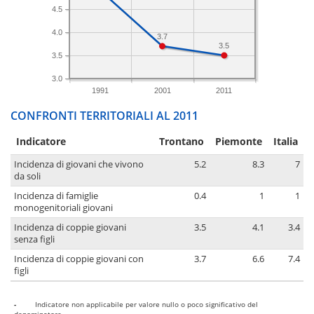
4.5
4.0
3.7
3.5
3.5
3.0
1991
2001
2011
CONFRONTI TERRITORIALI AL 2011
Indicatore
Trontano
Piemonte
Italia
Incidenza di giovani che vivono
5.2
8.3
7
da soli
Incidenza di famiglie
0.4
1
1
monogenitoriali giovani
Incidenza di coppie giovani
3.5
4.1
3.4
senza figli
Incidenza di coppie giovani con
3.7
6.6
7.4
figli
-
Indicatore non applicabile per valore nullo o poco significativo del