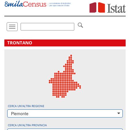
Vai
direttamente
a:
Contenuto
Ricerca
Toggle
navigation
.
TRONTANO
CERCA UN'ALTRA REGIONE
Piemonte
CERCA UN'ALTRA PROVINCIA