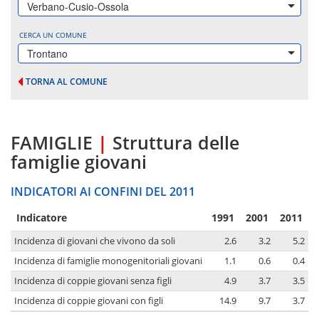
Verbano-Cusio-Ossola
CERCA UN COMUNE
Trontano
TORNA AL COMUNE
FAMIGLIE
|
Struttura delle
famiglie giovani
INDICATORI AI CONFINI DEL 2011
Indicatore
1991
2001
2011
Incidenza di giovani che vivono da soli
2.6
3.2
5.2
Incidenza di famiglie monogenitoriali giovani
1.1
0.6
0.4
Incidenza di coppie giovani senza figli
4.9
3.7
3.5
Incidenza di coppie giovani con figli
14.9
9.7
3.7