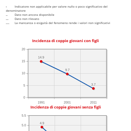
-
Indicatore non applicabile per valore nullo o poco significativo del
denominatore
..
Dato non ancora disponibile
...
Dato non rilevato
....
La mancanza o esiguità del fenomeno rende i valori non significativi
Incidenza di coppie giovani con figli
20
14.9
15
9.7
10
3.7
5
0
1991
2001
2011
Incidenza di coppie giovani senza figli
5.5
4.9
5.0