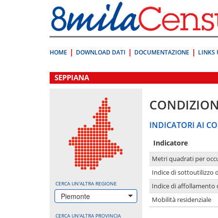
Vai
direttamente
a:
Contenuto
Ricerca
HOME
DOWNLOAD DATI
DOCUMENTAZIONE
LINKS 
.
SEPPIANA
CONDIZION
INDICATORI AI CO
Indicatore
Metri quadrati per occ
Indice di sottoutilizzo 
CERCA UN'ALTRA REGIONE
Indice di affollamento 
Piemonte
Mobilità residenziale
CERCA UN'ALTRA PROVINCIA