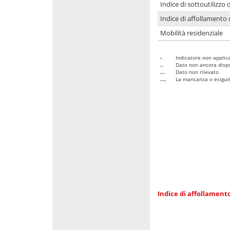
Indice di sottoutilizzo 
Indice di affollamento 
Mobilità residenziale
-
Indicatore non applica
..
Dato non ancora dispo
...
Dato non rilevato
....
La mancanza o esiguità
Indice di affollamento