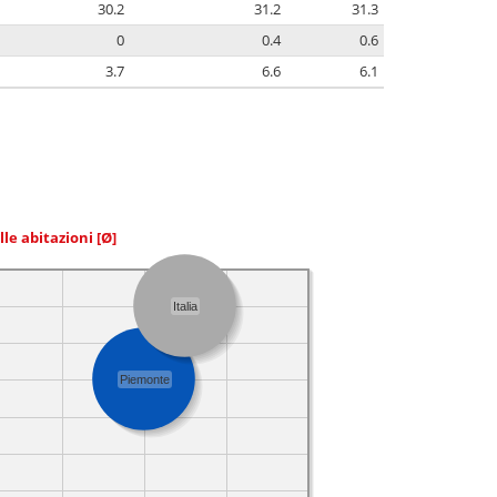
30.2
31.2
31.3
0
0.4
0.6
3.7
6.6
6.1
elle abitazioni
[Ø]
Italia
Piemonte