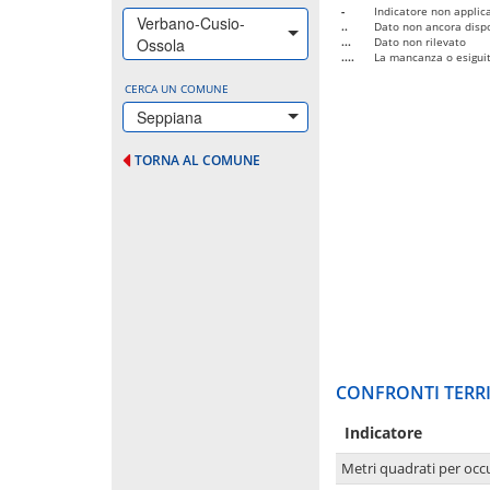
-
Indicatore non applica
Verbano-Cusio-
..
Dato non ancora dispo
Ossola
...
Dato non rilevato
....
La mancanza o esiguità
CERCA UN COMUNE
Seppiana
TORNA AL COMUNE
CONFRONTI TERRI
Indicatore
Metri quadrati per occ