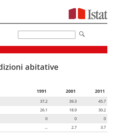
izioni abitative
1991
2001
2011
37.2
39.3
45.7
26.1
18.9
30.2
0
0
0
...
2.7
3.7