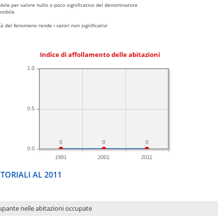
bile per valore nullo o poco significativo del denominatore
nibile
 del fenomeno rende i valori non significativi
Indice di affollamento delle abitazioni
1.0
0.5
0
0
0
0.0
1991
2001
2011
TORIALI AL 2011
upante nelle abitazioni occupate