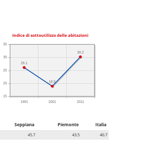
Indice di sottoutilizzo delle abitazioni
35
30.2
30
26.1
25
18.9
20
15
1991
2001
2011
Seppiana
Piemonte
Italia
45.7
43.5
40.7