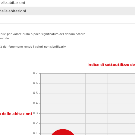
delle abitazioni
delle abitazioni
bile per valore nullo o poco significativo del denominatore
nibile
 del fenomeno rende i valori non significativi
Indice di sottoutilizzo d
0.7
0.6
0.5
0.4
 delle abitazioni
0.3
0.2
0.1