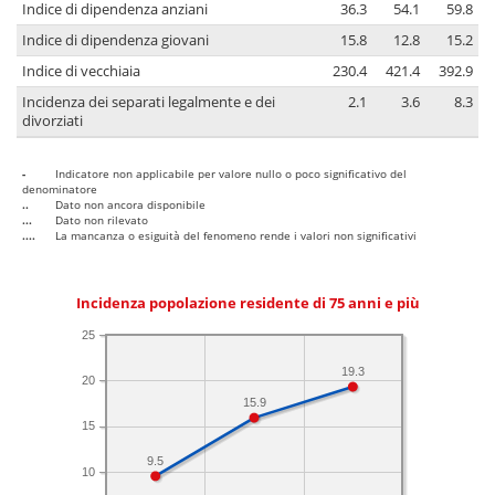
Indice di dipendenza anziani
36.3
54.1
59.8
Indice di dipendenza giovani
15.8
12.8
15.2
Indice di vecchiaia
230.4
421.4
392.9
Incidenza dei separati legalmente e dei
2.1
3.6
8.3
divorziati
-
Indicatore non applicabile per valore nullo o poco significativo del
denominatore
..
Dato non ancora disponibile
...
Dato non rilevato
....
La mancanza o esiguità del fenomeno rende i valori non significativi
Incidenza popolazione residente di 75 anni e più
25
19.3
20
15.9
15
9.5
10