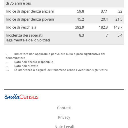
di 75 anni e più
Indice di dipendenza anziani
59.8
37.1
32
Indice di dipendenza giovani
15.2
20.4
21.5
Indice di vecchiaia
392.9
182.3
148.7
Incidenza dei separati
8.3
7
5.4
legalmente e dei divorziati
-
Indicatore non applicabile per valore nullo o poco significativo del
denominatore
..
Dato non ancora disponibile
...
Dato non rilevato
....
La mancanza o esiguità del fenomeno rende i valori non significativi
Contatti
Privacy
Note Legali