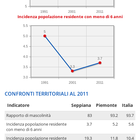
5
1991
2001
2011
Incidenza popolazione residente con meno di 6 anni
5.5
5
5.0
4.5
4.0
3.7
3.3
3.5
3.0
1991
2001
2011
CONFRONTI TERRITORIALI AL 2011
Indicatore
Seppiana
Piemonte
Italia
Rapporto di mascolinità
83
93.2
93.7
Incidenza popolazione residente
3.7
5.2
5.6
con meno di 6 anni
Incidenza popolazione residente
19.3
11.8
10.4