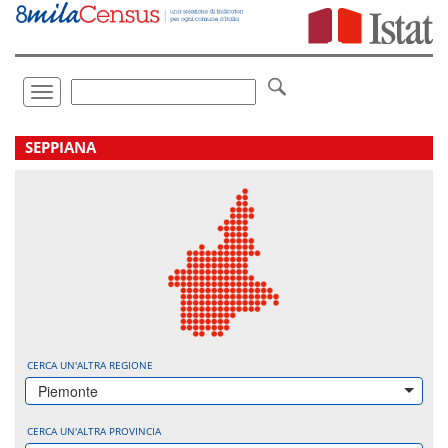
Vai
direttamente
a:
Contenuto
Ricerca
Toggle
navigation
.
SEPPIANA
CERCA UN'ALTRA REGIONE
Piemonte
CERCA UN'ALTRA PROVINCIA