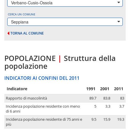
Verbano-Cusio-Ossola
CERCA UN COMUNE
Seppiana
TORNA AL COMUNE
POPOLAZIONE
|
Struttura della
popolazione
INDICATORI AI CONFINI DEL 2011
Indicatore
1991
2001
2011
Rapporto di mascolinità
89.7
83.8
83
Incidenza popolazione residente con meno
5
3.3
3.7
di 6 anni
Incidenza popolazione residente di 75 anni e
9.5
15.9
19.3
più