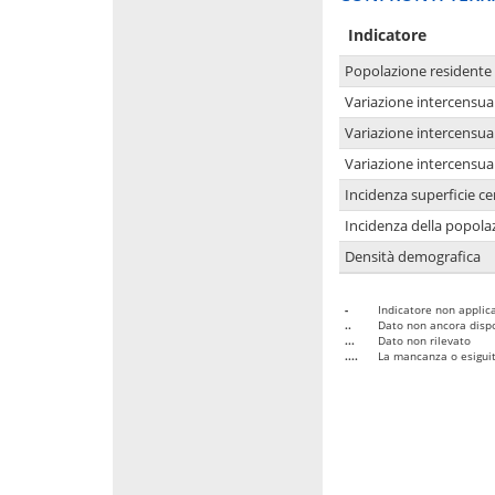
Indicatore
Popolazione residente
Variazione intercensua
Variazione intercensua
Variazione intercensua
Incidenza superficie cen
Incidenza della popolaz
Densità demografica
-
Indicatore non applica
..
Dato non ancora dispo
...
Dato non rilevato
....
La mancanza o esiguità