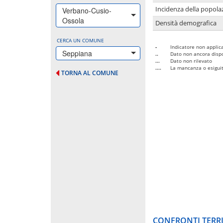
Incidenza della popolaz
Verbano-Cusio-
Ossola
Densità demografica
CERCA UN COMUNE
-
Indicatore non applica
Seppiana
..
Dato non ancora dispo
...
Dato non rilevato
....
La mancanza o esiguità
TORNA AL COMUNE
CONFRONTI TERRI