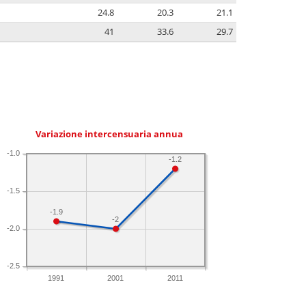
24.8
20.3
21.1
41
33.6
29.7
Variazione intercensuaria annua
-1.0
-1.2
-1.5
-1.9
-2
-2.0
-2.5
1991
2001
2011