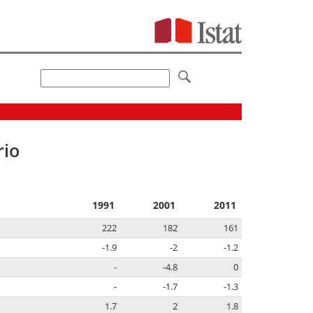
rio
1991
2001
2011
222
182
161
-1.9
-2
-1.2
-
-4.8
0
-
-1.7
-1.3
1.7
2
1.8