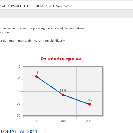
ione residente nei nuclei e case sparse
bile per valore nullo o poco significativo del denominatore
nibile
 del fenomeno rende i valori non significativi
Densità demografica
45
41
40
33.6
35
29.7
30
25
1991
2001
2011
TORIALI AL 2011