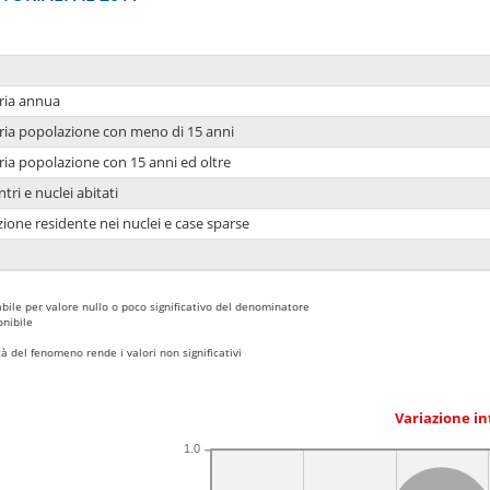
ria annua
ria popolazione con meno di 15 anni
ria popolazione con 15 anni ed oltre
tri e nuclei abitati
ione residente nei nuclei e case sparse
bile per valore nullo o poco significativo del denominatore
nibile
 del fenomeno rende i valori non significativi
Variazione i
1.0