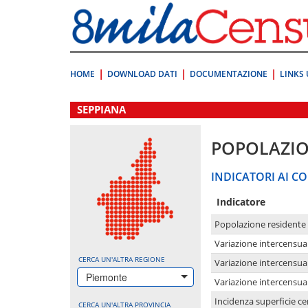
Vai
direttamente
a:
Contenuto
Ricerca
HOME
DOWNLOAD DATI
DOCUMENTAZIONE
LINKS 
.
SEPPIANA
POPOLAZI
INDICATORI AI CO
Indicatore
Popolazione residente
Variazione intercensua
CERCA UN'ALTRA REGIONE
Variazione intercensua
Piemonte
Variazione intercensua
Incidenza superficie cen
CERCA UN'ALTRA PROVINCIA