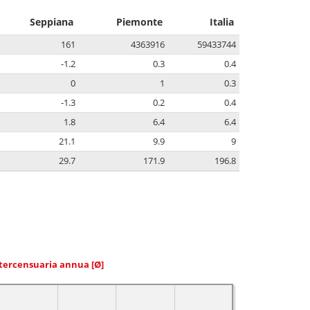
Seppiana
Piemonte
Italia
161
4363916
59433744
-1.2
0.3
0.4
0
1
0.3
-1.3
0.2
0.4
1.8
6.4
6.4
21.1
9.9
9
29.7
171.9
196.8
ntercensuaria annua
[Ø]