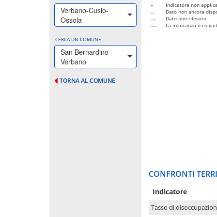
-
Indicatore non applica
Verbano-Cusio-
..
Dato non ancora dispo
Ossola
...
Dato non rilevato
....
La mancanza o esiguità
CERCA UN COMUNE
San Bernardino
Verbano
TORNA AL COMUNE
CONFRONTI TERRI
Indicatore
Tasso di disoccupazio