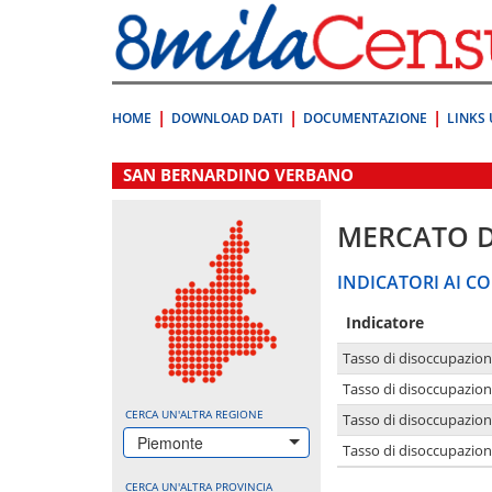
Vai
direttamente
a:
Contenuto
Ricerca
HOME
DOWNLOAD DATI
DOCUMENTAZIONE
LINKS 
.
SAN BERNARDINO VERBANO
MERCATO 
INDICATORI AI CO
Indicatore
Tasso di disoccupazio
Tasso di disoccupazio
CERCA UN'ALTRA REGIONE
Tasso di disoccupazio
Piemonte
Tasso di disoccupazion
CERCA UN'ALTRA PROVINCIA