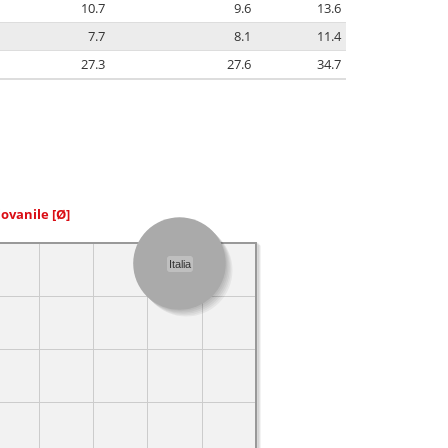
10.7
9.6
13.6
7.7
8.1
11.4
27.3
27.6
34.7
iovanile
[Ø]
Italia