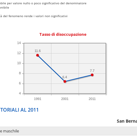
bile per valore nullo o poco significativo del denominatore
nibile
 del fenomeno rende i valori non significativi
Tasso di disoccupazione
14
11.6
12
10
7.7
8
6.4
6
4
1991
2001
2011
TORIALI AL 2011
San Bern
ne maschile