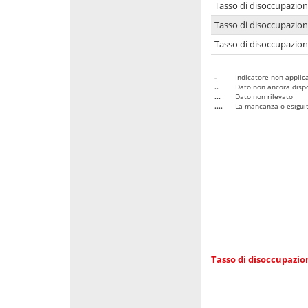
Tasso di disoccupazio
Tasso di disoccupazio
Tasso di disoccupazion
-
Indicatore non applica
..
Dato non ancora dispo
...
Dato non rilevato
....
La mancanza o esiguità
Tasso di disoccupazi