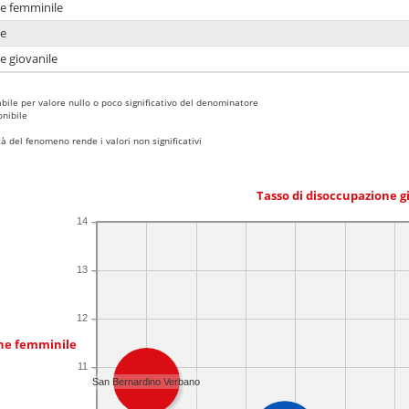
ne femminile
ne
e giovanile
bile per valore nullo o poco significativo del denominatore
nibile
 del fenomeno rende i valori non significativi
Tasso di disoccupazione g
14
13
12
one femminile
11
San Bernardino Verbano