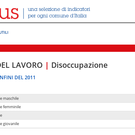
UTILI
DEL LAVORO
|
Disoccupazione
NFINI DEL 2011
ne maschile
ne femminile
ne
e giovanile