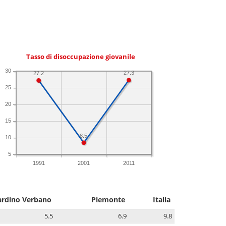
Tasso di disoccupazione giovanile
30
27.3
27.2
25
20
15
8.5
10
5
1991
2001
2011
ardino Verbano
Piemonte
Italia
5.5
6.9
9.8