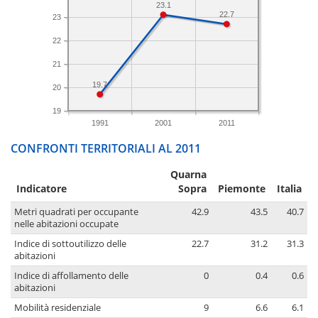
23.1
22.7
23
22
21
19.7
20
19
1991
2001
2011
CONFRONTI TERRITORIALI AL 2011
Quarna
Indicatore
Sopra
Piemonte
Italia
Metri quadrati per occupante
42.9
43.5
40.7
nelle abitazioni occupate
Indice di sottoutilizzo delle
22.7
31.2
31.3
abitazioni
Indice di affollamento delle
0
0.4
0.6
abitazioni
Mobilità residenziale
9
6.6
6.1