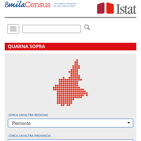
Vai
direttamente
a:
Contenuto
Ricerca
Toggle
navigation
.
QUARNA SOPRA
CERCA UN'ALTRA REGIONE
Piemonte
CERCA UN'ALTRA PROVINCIA