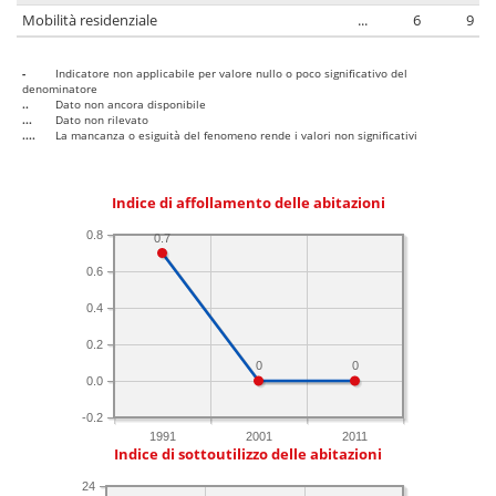
Mobilità residenziale
...
6
9
-
Indicatore non applicabile per valore nullo o poco significativo del
denominatore
..
Dato non ancora disponibile
...
Dato non rilevato
....
La mancanza o esiguità del fenomeno rende i valori non significativi
Indice di affollamento delle abitazioni
0.8
0.7
0.6
0.4
0.2
0
0
0.0
-0.2
1991
2001
2011
Indice di sottoutilizzo delle abitazioni
24