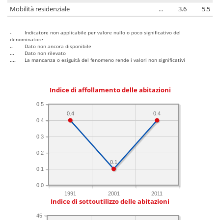
Mobilità residenziale
...
3.6
5.5
-
Indicatore non applicabile per valore nullo o poco significativo del
denominatore
..
Dato non ancora disponibile
...
Dato non rilevato
....
La mancanza o esiguità del fenomeno rende i valori non significativi
Indice di affollamento delle abitazioni
0.5
0.4
0.4
0.4
0.3
0.2
0.1
0.1
0.0
1991
2001
2011
Indice di sottoutilizzo delle abitazioni
45