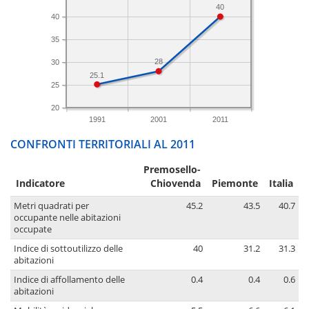
40
40
35
28
30
25.1
25
20
1991
2001
2011
CONFRONTI TERRITORIALI AL 2011
Premosello-
Indicatore
Chiovenda
Piemonte
Italia
Metri quadrati per
45.2
43.5
40.7
occupante nelle abitazioni
occupate
Indice di sottoutilizzo delle
40
31.2
31.3
abitazioni
Indice di affollamento delle
0.4
0.4
0.6
abitazioni