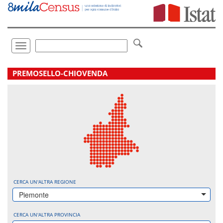
Vai
direttamente
a:
Contenuto
Ricerca
Toggle
navigation
.
PREMOSELLO-CHIOVENDA
CERCA UN'ALTRA REGIONE
Piemonte
CERCA UN'ALTRA PROVINCIA