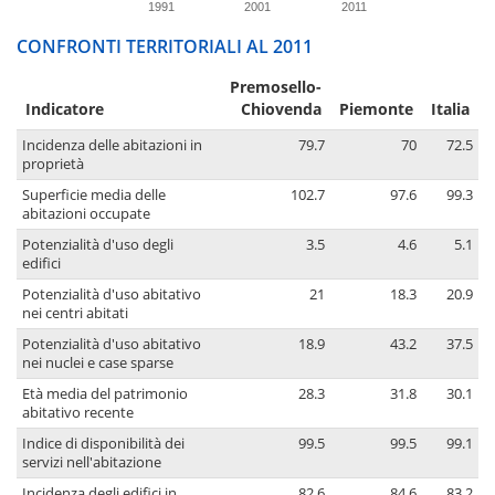
1991
2001
2011
CONFRONTI TERRITORIALI AL 2011
Premosello-
Indicatore
Chiovenda
Piemonte
Italia
Incidenza delle abitazioni in
79.7
70
72.5
proprietà
Superficie media delle
102.7
97.6
99.3
abitazioni occupate
Potenzialità d'uso degli
3.5
4.6
5.1
edifici
Potenzialità d'uso abitativo
21
18.3
20.9
nei centri abitati
Potenzialità d'uso abitativo
18.9
43.2
37.5
nei nuclei e case sparse
Età media del patrimonio
28.3
31.8
30.1
abitativo recente
Indice di disponibilità dei
99.5
99.5
99.1
servizi nell'abitazione
Incidenza degli edifici in
82.6
84.6
83.2