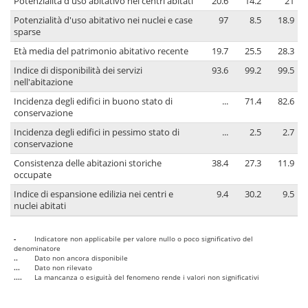
Potenzialità d'uso abitativo nei centri abitati
20.6
14.2
21
Potenzialità d'uso abitativo nei nuclei e case
97
8.5
18.9
sparse
Età media del patrimonio abitativo recente
19.7
25.5
28.3
Indice di disponibilità dei servizi
93.6
99.2
99.5
nell'abitazione
Incidenza degli edifici in buono stato di
...
71.4
82.6
conservazione
Incidenza degli edifici in pessimo stato di
...
2.5
2.7
conservazione
Consistenza delle abitazioni storiche
38.4
27.3
11.9
occupate
Indice di espansione edilizia nei centri e
9.4
30.2
9.5
nuclei abitati
-
Indicatore non applicabile per valore nullo o poco significativo del
denominatore
..
Dato non ancora disponibile
...
Dato non rilevato
....
La mancanza o esiguità del fenomeno rende i valori non significativi