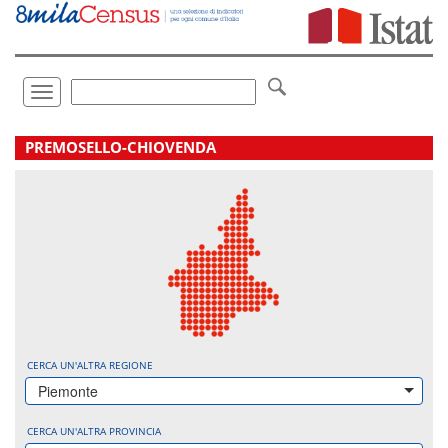
Vai
direttamente
a:
Contenuto
Ricerca
Toggle
navigation
.
PREMOSELLO-CHIOVENDA
CERCA UN'ALTRA REGIONE
Piemonte
CERCA UN'ALTRA PROVINCIA