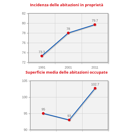
Incidenza delle abitazioni in proprietà
82
79.7
80
78
78
76
73.3
74
72
1991
2001
2011
Superficie media delle abitazioni occupate
105
102.7
100
95
95
93
90