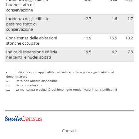
buono stato di
conservazione
Incidenza degli edifici in
2.7
1.6
1.7
pessimo stato di
conservazione
Consistenza delle abitazioni
11.9
15.5
10.2
storiche occupate
Indice di espansione edilizia
9.5
6.7
7.8
nei centri e nuclei abitati
-
Indicatore non applicabile per valore nullo o poco significativo del
denominatore
..
Dato non ancora disponibile
...
Dato non rilevato
....
La mancanza o esiguità del fenomeno rende i valori non significativi
Contatti