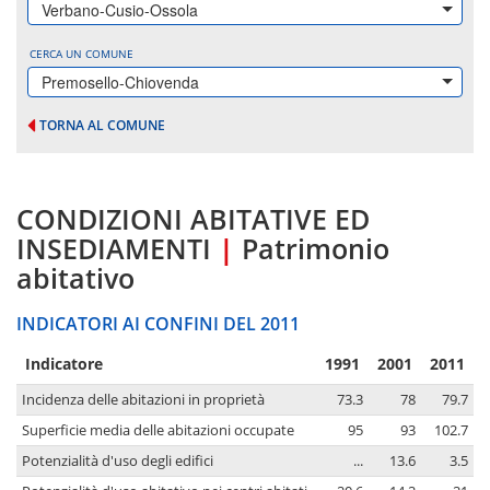
Verbano-Cusio-Ossola
CERCA UN COMUNE
Premosello-Chiovenda
TORNA AL COMUNE
CONDIZIONI ABITATIVE ED
INSEDIAMENTI
|
Patrimonio
abitativo
INDICATORI AI CONFINI DEL 2011
Indicatore
1991
2001
2011
Incidenza delle abitazioni in proprietà
73.3
78
79.7
Superficie media delle abitazioni occupate
95
93
102.7
Potenzialità d'uso degli edifici
...
13.6
3.5