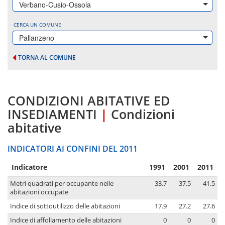
Verbano-Cusio-Ossola
CERCA UN COMUNE
Pallanzeno
TORNA AL COMUNE
CONDIZIONI ABITATIVE ED
INSEDIAMENTI
|
Condizioni
abitative
INDICATORI AI CONFINI DEL 2011
Indicatore
1991
2001
2011
Metri quadrati per occupante nelle
33.7
37.5
41.5
abitazioni occupate
Indice di sottoutilizzo delle abitazioni
17.9
27.2
27.6
Indice di affollamento delle abitazioni
0
0
0