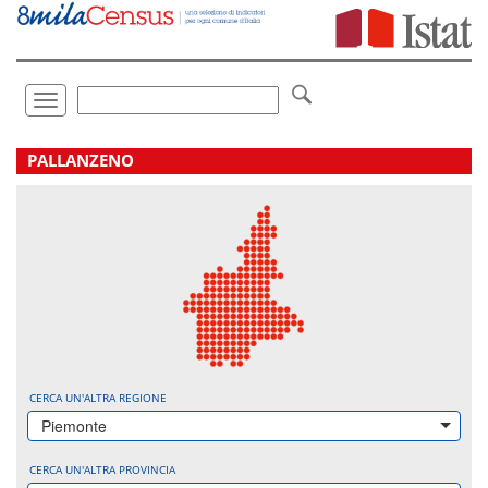
Vai
direttamente
a:
Contenuto
Ricerca
Toggle
navigation
.
PALLANZENO
CERCA UN'ALTRA REGIONE
Piemonte
CERCA UN'ALTRA PROVINCIA