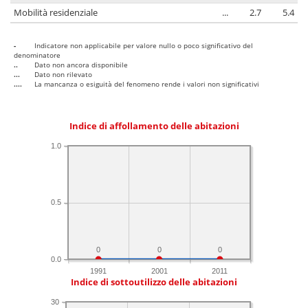
Mobilità residenziale
...
2.7
5.4
-
Indicatore non applicabile per valore nullo o poco significativo del
denominatore
..
Dato non ancora disponibile
...
Dato non rilevato
....
La mancanza o esiguità del fenomeno rende i valori non significativi
Indice di affollamento delle abitazioni
1.0
0.5
0
0
0
0.0
1991
2001
2011
Indice di sottoutilizzo delle abitazioni
30