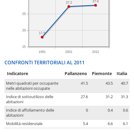
27.6
27.2
25
20
17.9
15
1991
2001
2011
CONFRONTI TERRITORIALI AL 2011
Indicatore
Pallanzeno
Piemonte
Italia
Metri quadrati per occupante
41.5
43.5
40.7
nelle abitazioni occupate
Indice di sottoutilizzo delle
27.6
31.2
31.3
abitazioni
Indice di affollamento delle
0
0.4
0.6
abitazioni
Mobilità residenziale
5.4
6.6
6.1