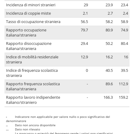
Incidenza di minori stranieri
29
23.9
23.4
Incidenza di coppie miste
2.1
2.7
2.4
Tasso di occupazione straniera
56.5
58.2
58.9
Rapporto occupazione
79.7
80.9
74.9
italiana/straniera
Rapporto disoccupazione
29.4
50.2
80.4
italiana/straniera
Indice di mobilità residenziale
12.9
16.2
16
straniera
Indice di frequenza scolastica
0
40.5
39.5
straniera
Rapporto frequenza scolastica
-
89.6
112.9
italiana/straniera
Rapporto lavoro indipendente
-
166.3
159.2
italiano/straniero
-
Indicatore non applicabile per valore nullo o poco significativo del
denominatore
..
Dato non ancora disponibile
...
Dato non rilevato
....
La mancanza o esiguità del fenomeno rende i valori non significativi