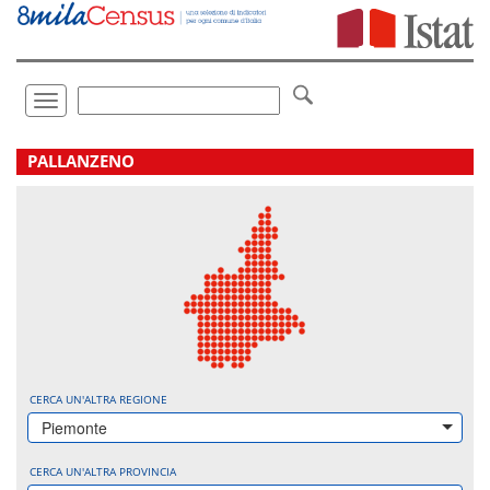
Vai
direttamente
a:
Contenuto
Ricerca
Toggle
navigation
.
PALLANZENO
CERCA UN'ALTRA REGIONE
Piemonte
CERCA UN'ALTRA PROVINCIA