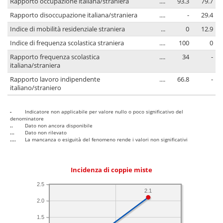
Rapporto occupazione italiana/straniera
....
93.3
79.7
Rapporto disoccupazione italiana/straniera
....
-
29.4
Indice di mobilità residenziale straniera
...
0
12.9
Indice di frequenza scolastica straniera
....
100
0
Rapporto frequenza scolastica
....
34
-
italiana/straniera
Rapporto lavoro indipendente
....
66.8
-
italiano/straniero
-
Indicatore non applicabile per valore nullo o poco significativo del
denominatore
..
Dato non ancora disponibile
...
Dato non rilevato
....
La mancanza o esiguità del fenomeno rende i valori non significativi
Incidenza di coppie miste
2.5
2.1
2.0
1.5