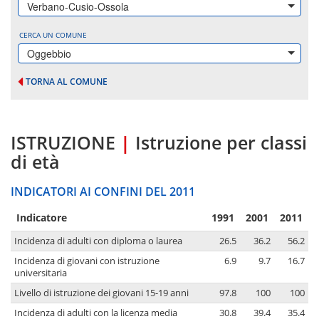
Verbano-Cusio-Ossola
CERCA UN COMUNE
Oggebbio
TORNA AL COMUNE
ISTRUZIONE
|
Istruzione per classi
di età
INDICATORI AI CONFINI DEL 2011
Indicatore
1991
2001
2011
Incidenza di adulti con diploma o laurea
26.5
36.2
56.2
Incidenza di giovani con istruzione
6.9
9.7
16.7
universitaria
Livello di istruzione dei giovani 15-19 anni
97.8
100
100
Incidenza di adulti con la licenza media
30.8
39.4
35.4