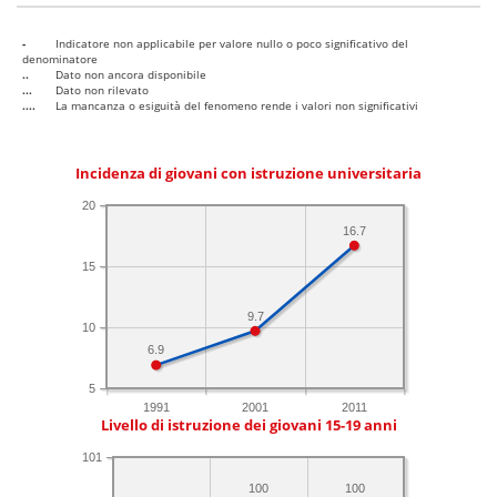
-
Indicatore non applicabile per valore nullo o poco significativo del
denominatore
..
Dato non ancora disponibile
...
Dato non rilevato
....
La mancanza o esiguità del fenomeno rende i valori non significativi
Incidenza di giovani con istruzione universitaria
20
16.7
15
9.7
10
6.9
5
1991
2001
2011
Livello di istruzione dei giovani 15-19 anni
101
100
100