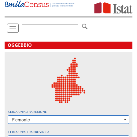
Vai
direttamente
a:
Contenuto
Ricerca
Toggle
navigation
.
OGGEBBIO
CERCA UN'ALTRA REGIONE
Piemonte
CERCA UN'ALTRA PROVINCIA