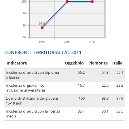
100
99
97.8
98
97
1991
2001
2011
CONFRONTI TERRITORIALI AL 2011
Indicatore
Oggebbio
Piemonte
Italia
Incidenza di adulti con diploma
56.2
54.3
55.1
o laurea
Incidenza di giovani con
16.7
22.5
23.2
istruzione universitaria
Livello di istruzione dei giovani
100
98.3
97.9
15-19 anni
Incidenza di adulti con la licenza
35.4
36.1
33.5
media