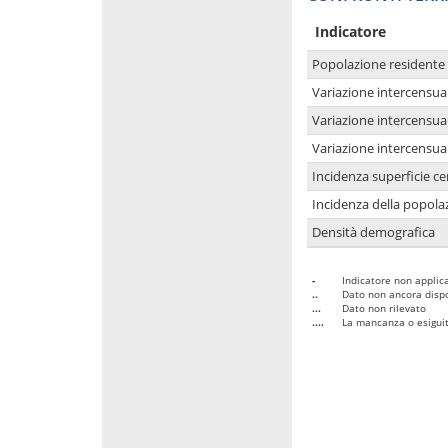
Indicatore
Popolazione residente
Variazione intercensua
Variazione intercensua
Variazione intercensua
Incidenza superficie cen
Incidenza della popolaz
Densità demografica
-
Indicatore non applica
..
Dato non ancora dispo
...
Dato non rilevato
....
La mancanza o esiguità