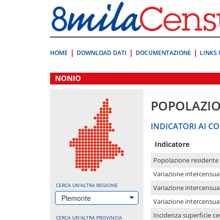
Vai
direttamente
a:
Contenuto
Ricerca
HOME
DOWNLOAD DATI
DOCUMENTAZIONE
LINKS 
.
NONIO
POPOLAZI
INDICATORI AI CO
Indicatore
Popolazione residente
Variazione intercensua
CERCA UN'ALTRA REGIONE
Variazione intercensua
Piemonte
Variazione intercensua
Incidenza superficie cen
CERCA UN'ALTRA PROVINCIA