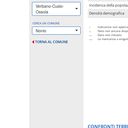
Incidenza della popolaz
Verbano-Cusio-
Ossola
Densità demografica
CERCA UN COMUNE
-
Indicatore non applica
Nonio
..
Dato non ancora dispo
...
Dato non rilevato
....
La mancanza o esiguità
TORNA AL COMUNE
CONFRONTI TERRI