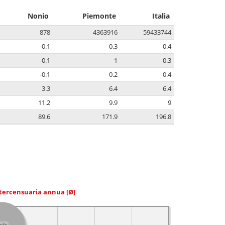
Nonio
Piemonte
Italia
878
4363916
59433744
-0.1
0.3
0.4
-0.1
1
0.3
-0.1
0.2
0.4
3.3
6.4
6.4
11.2
9.9
9
89.6
171.9
196.8
ntercensuaria annua
[Ø]