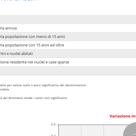
ria annua
ria popolazione con meno di 15 anni
ria popolazione con 15 anni ed oltre
tri e nuclei abitati
ione residente nei nuclei e case sparse
bile per valore nullo o poco significativo del denominatore
nibile
 del fenomeno rende i valori non significativi
Variazione i
0.5