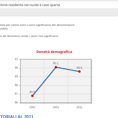
ione residente nei nuclei e case sparse
bile per valore nullo o poco significativo del denominatore
nibile
 del fenomeno rende i valori non significativi
Densità demografica
91
90.1
89.6
90
89
88
86.8
87
86
1991
2001
2011
TORIALI AL 2011