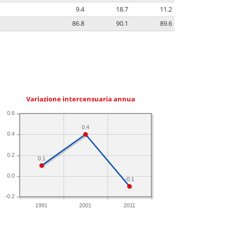
9.4
18.7
11.2
86.8
90.1
89.6
Variazione intercensuaria annua
0.6
0.4
0.4
0.2
0.1
0.0
-0.1
-0.2
1991
2001
2011