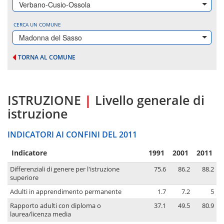
Verbano-Cusio-Ossola
CERCA UN COMUNE
Madonna del Sasso
TORNA AL COMUNE
ISTRUZIONE
|
Livello generale di
istruzione
INDICATORI AI CONFINI DEL 2011
Indicatore
1991
2001
2011
Differenziali di genere per l'istruzione
75.6
86.2
88.2
superiore
Adulti in apprendimento permanente
1.7
7.2
5
Rapporto adulti con diploma o
37.1
49.5
80.9
laurea/licenza media