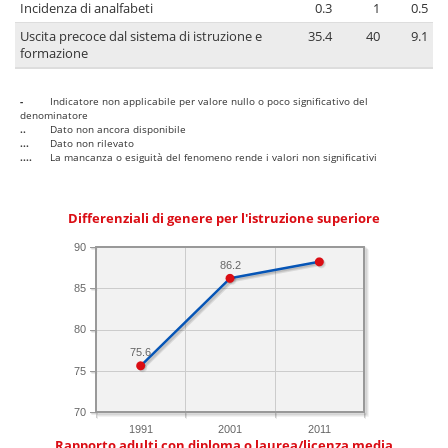
Incidenza di analfabeti
0.3
1
0.5
Uscita precoce dal sistema di istruzione e
35.4
40
9.1
formazione
-
Indicatore non applicabile per valore nullo o poco significativo del
denominatore
..
Dato non ancora disponibile
...
Dato non rilevato
....
La mancanza o esiguità del fenomeno rende i valori non significativi
Differenziali di genere per l'istruzione superiore
90
86.2
85
80
75.6
75
70
1991
2001
2011
Rapporto adulti con diploma o laurea/licenza media