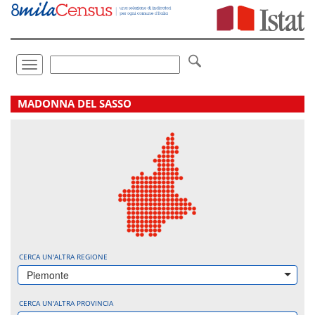
Vai
direttamente
a:
Contenuto
Ricerca
Toggle
navigation
.
MADONNA DEL SASSO
CERCA UN'ALTRA REGIONE
Piemonte
CERCA UN'ALTRA PROVINCIA