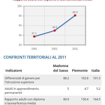
100
80.9
80
60
49.5
37.1
40
20
1991
2001
2011
CONFRONTI TERRITORIALI AL 2011
Madonna
Indicatore
del Sasso
Piemonte
Italia
Differenziali di genere per
88.2
102.8
101.5
l'istruzione superiore
Adulti in apprendimento
5
4.7
5.2
permanente
Rapporto adulti con diploma
80.9
150.4
164.5
o laurea/licenza media