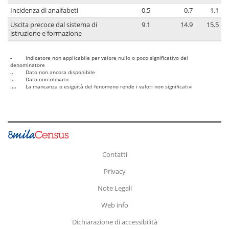
Incidenza di analfabeti
0.5
0.7
1.1
Uscita precoce dal sistema di
9.1
14.9
15.5
istruzione e formazione
-
Indicatore non applicabile per valore nullo o poco significativo del
denominatore
..
Dato non ancora disponibile
...
Dato non rilevato
....
La mancanza o esiguità del fenomeno rende i valori non significativi
Contatti
Privacy
Note Legali
Web info
Dichiarazione di accessibilità