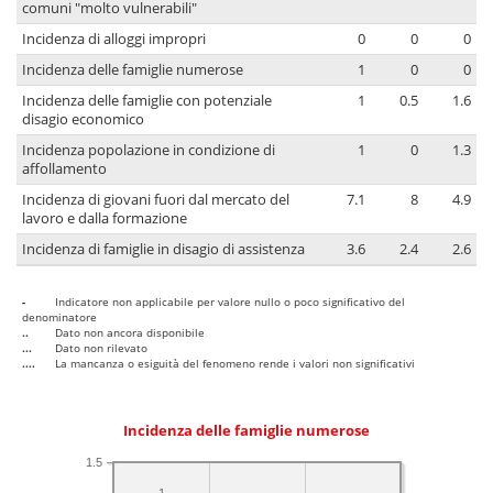
comuni "molto vulnerabili"
Incidenza di alloggi impropri
0
0
0
Incidenza delle famiglie numerose
1
0
0
Incidenza delle famiglie con potenziale
1
0.5
1.6
disagio economico
Incidenza popolazione in condizione di
1
0
1.3
affollamento
Incidenza di giovani fuori dal mercato del
7.1
8
4.9
lavoro e dalla formazione
Incidenza di famiglie in disagio di assistenza
3.6
2.4
2.6
-
Indicatore non applicabile per valore nullo o poco significativo del
denominatore
..
Dato non ancora disponibile
...
Dato non rilevato
....
La mancanza o esiguità del fenomeno rende i valori non significativi
Incidenza delle famiglie numerose
1.5
1