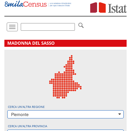
Vai
direttamente
a:
Contenuto
Ricerca
Toggle
navigation
.
MADONNA DEL SASSO
CERCA UN'ALTRA REGIONE
Piemonte
CERCA UN'ALTRA PROVINCIA