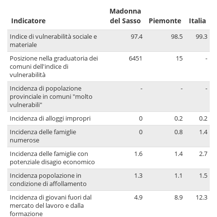
Madonna
Indicatore
del Sasso
Piemonte
Italia
Indice di vulnerabilità sociale e
97.4
98.5
99.3
materiale
Posizione nella graduatoria dei
6451
15
-
comuni dell'indice di
vulnerabilità
Incidenza di popolazione
-
-
-
provinciale in comuni "molto
vulnerabili"
Incidenza di alloggi impropri
0
0.2
0.2
Incidenza delle famiglie
0
0.8
1.4
numerose
Incidenza delle famiglie con
1.6
1.4
2.7
potenziale disagio economico
Incidenza popolazione in
1.3
1.1
1.5
condizione di affollamento
Incidenza di giovani fuori dal
4.9
8.9
12.3
mercato del lavoro e dalla
formazione