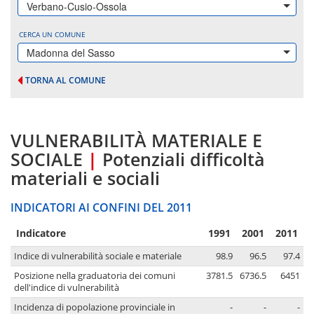
Verbano-Cusio-Ossola
CERCA UN COMUNE
Madonna del Sasso
TORNA AL COMUNE
VULNERABILITÀ MATERIALE E
SOCIALE
|
Potenziali difficoltà
materiali e sociali
INDICATORI AI CONFINI DEL 2011
Indicatore
1991
2001
2011
Indice di vulnerabilità sociale e materiale
98.9
96.5
97.4
Posizione nella graduatoria dei comuni
3781.5
6736.5
6451
dell'indice di vulnerabilità
Incidenza di popolazione provinciale in
-
-
-