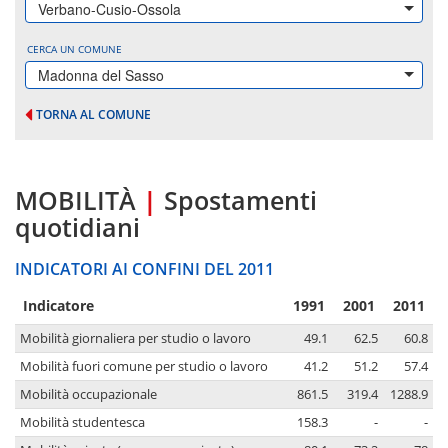
Verbano-Cusio-Ossola
CERCA UN COMUNE
Madonna del Sasso
TORNA AL COMUNE
MOBILITÀ
|
Spostamenti
quotidiani
INDICATORI AI CONFINI DEL 2011
Indicatore
1991
2001
2011
Mobilità giornaliera per studio o lavoro
49.1
62.5
60.8
Mobilità fuori comune per studio o lavoro
41.2
51.2
57.4
Mobilità occupazionale
861.5
319.4
1288.9
Mobilità studentesca
158.3
-
-