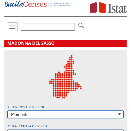
Vai
direttamente
a:
Contenuto
Ricerca
Toggle
navigation
.
MADONNA DEL SASSO
CERCA UN'ALTRA REGIONE
Piemonte
CERCA UN'ALTRA PROVINCIA