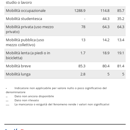
studio o lavoro
Mobilità occupazionale
1288.9
114.8
85.7
Mobilità studentesca
-
44.3
35.2
Mobilità privata (uso mezzo
78
64.3
64.3
privato)
Mobilità pubblica (uso
13
14.2
13.4
mezzo collettivo)
Mobilità lenta (a piedi o in
1.7
18.9
19.1
bicicletta)
Mobilità breve
85.3
80.4
81.4
Mobilità lunga
2.8
5
5
-
Indicatore non applicabile per valore nullo o poco significativo del
denominatore
..
Dato non ancora disponibile
...
Dato non rilevato
....
La mancanza o esiguità del fenomeno rende i valori non significativi