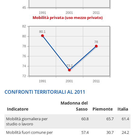
45
1991
2001
2011
Mobilità privata (uso mezzo privato)
82
80.1
80
78
78
76
73.2
74
72
1991
2001
2011
CONFRONTI TERRITORIALI AL 2011
Madonna del
Indicatore
Sasso
Piemonte
Italia
Mobilità giornaliera per
60.8
65.7
61.4
studio o lavoro
Mobilità fuori comune per
57.4
30.7
24.2