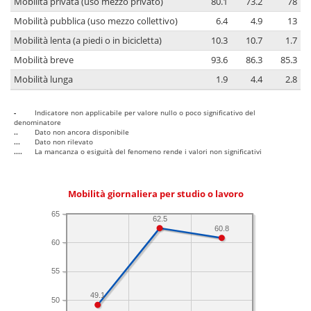
Mobilità privata (uso mezzo privato)
80.1
73.2
78
Mobilità pubblica (uso mezzo collettivo)
6.4
4.9
13
Mobilità lenta (a piedi o in bicicletta)
10.3
10.7
1.7
Mobilità breve
93.6
86.3
85.3
Mobilità lunga
1.9
4.4
2.8
-
Indicatore non applicabile per valore nullo o poco significativo del
denominatore
..
Dato non ancora disponibile
...
Dato non rilevato
....
La mancanza o esiguità del fenomeno rende i valori non significativi
Mobilità giornaliera per studio o lavoro
65
62.5
60.8
60
55
49.1
50