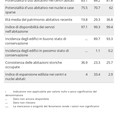
Potenzialità d'uso abitativo nei centri abitati
83.1
84.2
81.6
Potenzialità d'uso abitativo nei nuclei e case
75.5
70.7
62
sparse
Età media del patrimonio abitativo recente
19.8
29.3
36.8
Indice di disponibilità dei servizi
97.1
99.3
99.4
nell'abitazione
Incidenza degli edifici in buono stato di
...
89.7
93.3
conservazione
Incidenza degli edifici in pessimo stato di
...
1.1
0.2
conservazione
Consistenza delle abitazioni storiche
36.9
23.3
25.7
occupate
Indice di espansione edilizia nei centri e
4
33.4
2.9
nuclei abitati
-
Indicatore non applicabile per valore nullo o poco significativo del
denominatore
..
Dato non ancora disponibile
...
Dato non rilevato
....
La mancanza o esiguità del fenomeno rende i valori non significativi