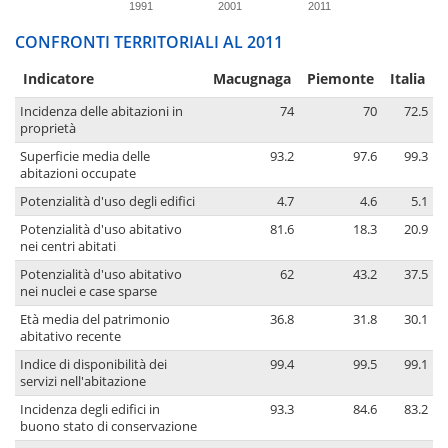
1991
2001
2011
CONFRONTI TERRITORIALI AL 2011
Indicatore
Macugnaga
Piemonte
Italia
Incidenza delle abitazioni in
74
70
72.5
proprietà
Superficie media delle
93.2
97.6
99.3
abitazioni occupate
Potenzialità d'uso degli edifici
4.7
4.6
5.1
Potenzialità d'uso abitativo
81.6
18.3
20.9
nei centri abitati
Potenzialità d'uso abitativo
62
43.2
37.5
nei nuclei e case sparse
Età media del patrimonio
36.8
31.8
30.1
abitativo recente
Indice di disponibilità dei
99.4
99.5
99.1
servizi nell'abitazione
Incidenza degli edifici in
93.3
84.6
83.2
buono stato di conservazione