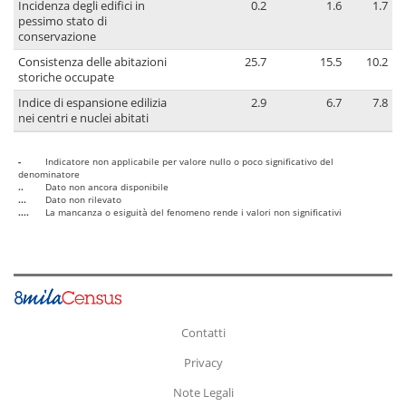
Incidenza degli edifici in
0.2
1.6
1.7
pessimo stato di
conservazione
Consistenza delle abitazioni
25.7
15.5
10.2
storiche occupate
Indice di espansione edilizia
2.9
6.7
7.8
nei centri e nuclei abitati
-
Indicatore non applicabile per valore nullo o poco significativo del
denominatore
..
Dato non ancora disponibile
...
Dato non rilevato
....
La mancanza o esiguità del fenomeno rende i valori non significativi
Contatti
Privacy
Note Legali