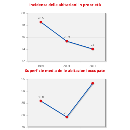
Incidenza delle abitazioni in proprietà
80
78.5
78
76
75.3
74
74
72
1991
2001
2011
Superficie media delle abitazioni occupate
95
90
85.8
85
79.1
80
75