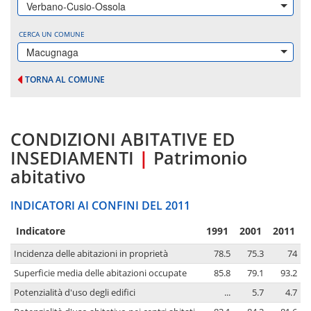
Verbano-Cusio-Ossola
CERCA UN COMUNE
Macugnaga
TORNA AL COMUNE
CONDIZIONI ABITATIVE ED
INSEDIAMENTI
|
Patrimonio
abitativo
INDICATORI AI CONFINI DEL 2011
Indicatore
1991
2001
2011
Incidenza delle abitazioni in proprietà
78.5
75.3
74
Superficie media delle abitazioni occupate
85.8
79.1
93.2
Potenzialità d'uso degli edifici
...
5.7
4.7