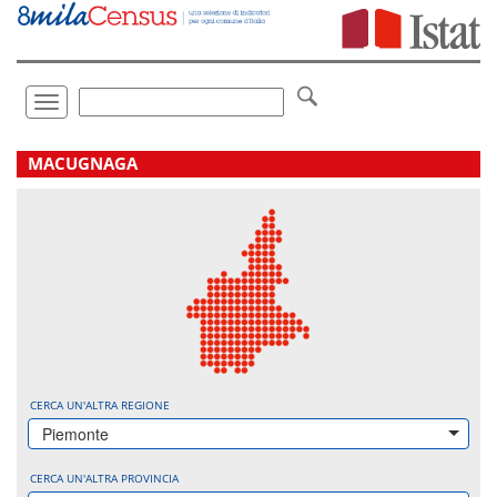
Vai
direttamente
a:
Contenuto
Ricerca
Toggle
navigation
.
MACUGNAGA
CERCA UN'ALTRA REGIONE
Piemonte
CERCA UN'ALTRA PROVINCIA