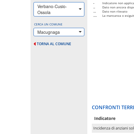
-
Indicatore non applica
Verbano-Cusio-
..
Dato non ancora dispo
Ossola
...
Dato non rilevato
....
La mancanza o esiguità
CERCA UN COMUNE
Macugnaga
TORNA AL COMUNE
CONFRONTI TERRI
Indicatore
Incidenza di anziani sol