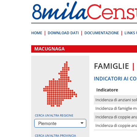
Vai
direttamente
a:
Contenuto
Ricerca
HOME
DOWNLOAD DATI
DOCUMENTAZIONE
LINKS 
.
MACUGNAGA
FAMIGLIE
|
INDICATORI AI CO
Indicatore
Incidenza di anziani sol
Incidenza di famiglie 
CERCA UN'ALTRA REGIONE
Incidenza di coppie anz
Piemonte
Incidenza di coppie anz
CERCA UN'ALTRA PROVINCIA