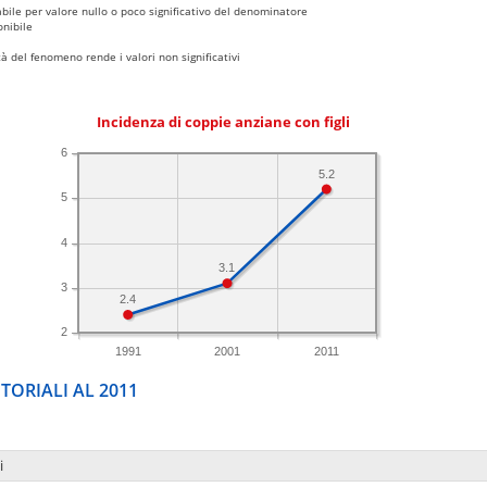
bile per valore nullo o poco significativo del denominatore
nibile
 del fenomeno rende i valori non significativi
Incidenza di coppie anziane con figli
6
5.2
5
4
3.1
3
2.4
2
1991
2001
2011
TORIALI AL 2011
i