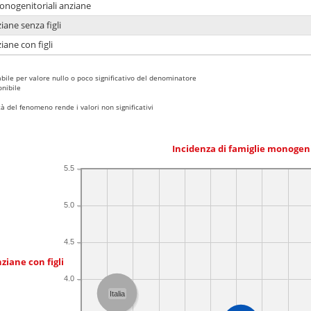
monogenitoriali anziane
iane senza figli
iane con figli
bile per valore nullo o poco significativo del denominatore
nibile
 del fenomeno rende i valori non significativi
Incidenza di famiglie monogen
5.5
5.0
4.5
ziane con figli
4.0
Italia