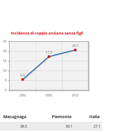
Incidenza di coppie anziane senza figli
25
20.7
20
17.3
15
10
5.5
5
0
1991
2001
2011
Macugnaga
Piemonte
Italia
38.5
30.1
27.1