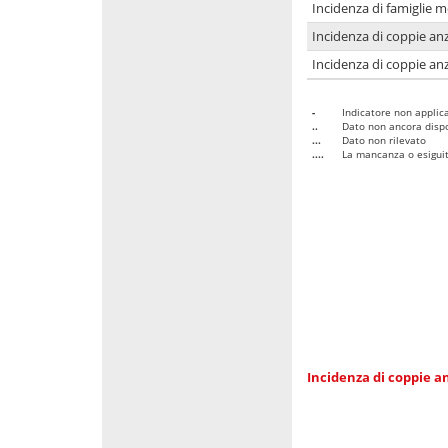
Incidenza di famiglie 
Incidenza di coppie anz
Incidenza di coppie anz
-
Indicatore non applica
..
Dato non ancora dispo
...
Dato non rilevato
....
La mancanza o esiguità
Incidenza di coppie an