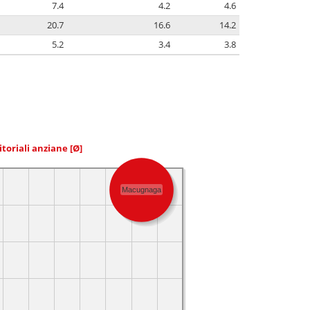
7.4
4.2
4.6
20.7
16.6
14.2
5.2
3.4
3.8
itoriali anziane
[Ø]
Macugnaga