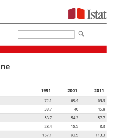
one
1991
2001
2011
72.1
69.4
69.3
38.7
40
45.8
53.7
54.3
57.7
28.4
18.5
8.3
157.1
93.5
113.3