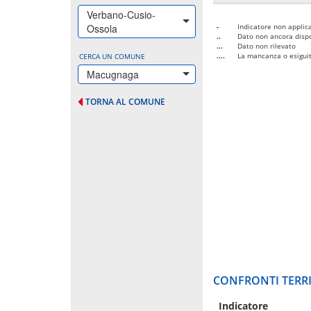
Verbano-Cusio-
Ossola
-
Indicatore non applica
..
Dato non ancora dispo
...
Dato non rilevato
....
La mancanza o esiguità
CERCA UN COMUNE
Macugnaga
TORNA AL COMUNE
CONFRONTI TERRI
Indicatore