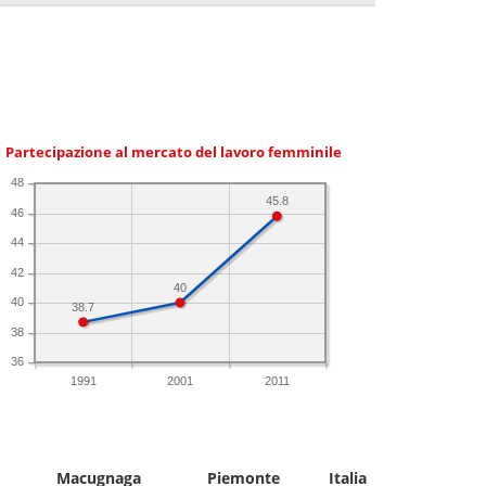
Partecipazione al mercato del lavoro femminile
48
45.8
46
44
42
40
40
38.7
38
36
1991
2001
2011
Macugnaga
Piemonte
Italia