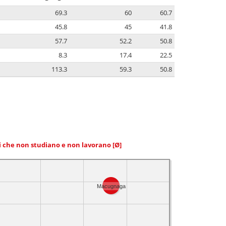
69.3
60
60.7
45.8
45
41.8
57.7
52.2
50.8
8.3
17.4
22.5
113.3
59.3
50.8
ni che non studiano e non lavorano
[Ø]
Macugnaga