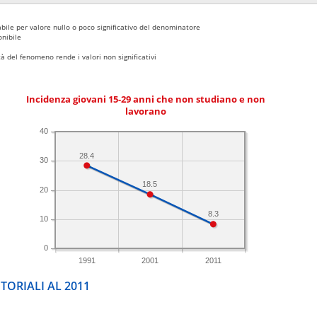
bile per valore nullo o poco significativo del denominatore
nibile
 del fenomeno rende i valori non significativi
Incidenza giovani 15-29 anni che non studiano e non
lavorano
40
28.4
30
18.5
20
8.3
10
0
1991
2001
2011
TORIALI AL 2011