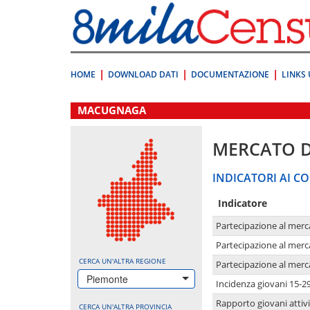
Vai
direttamente
a:
Contenuto
Ricerca
HOME
DOWNLOAD DATI
DOCUMENTAZIONE
LINKS 
.
MACUGNAGA
MERCATO 
INDICATORI AI CO
Indicatore
Partecipazione al merc
Partecipazione al merc
CERCA UN'ALTRA REGIONE
Partecipazione al merc
Piemonte
Incidenza giovani 15-2
Rapporto giovani attivi
CERCA UN'ALTRA PROVINCIA