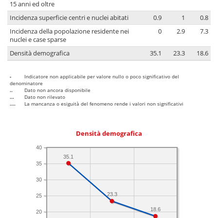
15 anni ed oltre
Incidenza superficie centri e nuclei abitati
0.9
1
0.8
Incidenza della popolazione residente nei
0
2.9
7.3
nuclei e case sparse
Densità demografica
35.1
23.3
18.6
-
Indicatore non applicabile per valore nullo o poco significativo del
denominatore
..
Dato non ancora disponibile
...
Dato non rilevato
....
La mancanza o esiguità del fenomeno rende i valori non significativi
Densità demografica
40
35.1
35
30
23.3
25
18.6
20