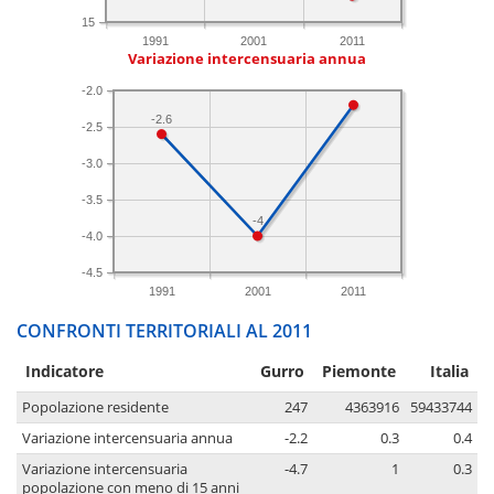
15
1991
2001
2011
Variazione intercensuaria annua
-2.0
-2.6
-2.5
-3.0
-3.5
-4
-4.0
-4.5
1991
2001
2011
CONFRONTI TERRITORIALI AL 2011
Indicatore
Gurro
Piemonte
Italia
Popolazione residente
247
4363916
59433744
Variazione intercensuaria annua
-2.2
0.3
0.4
Variazione intercensuaria
-4.7
1
0.3
popolazione con meno di 15 anni