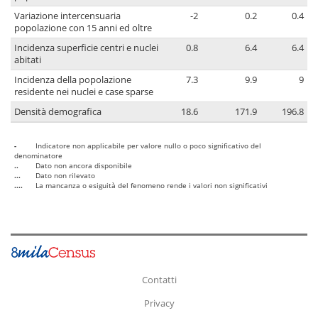
Variazione intercensuaria
-2
0.2
0.4
popolazione con 15 anni ed oltre
Incidenza superficie centri e nuclei
0.8
6.4
6.4
abitati
Incidenza della popolazione
7.3
9.9
9
residente nei nuclei e case sparse
Densità demografica
18.6
171.9
196.8
-
Indicatore non applicabile per valore nullo o poco significativo del
denominatore
..
Dato non ancora disponibile
...
Dato non rilevato
....
La mancanza o esiguità del fenomeno rende i valori non significativi
Contatti
Privacy