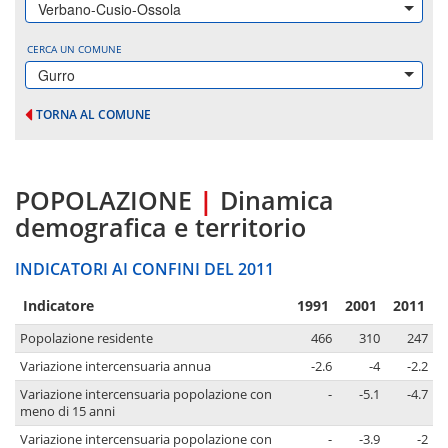
Verbano-Cusio-Ossola
CERCA UN COMUNE
Gurro
TORNA AL COMUNE
POPOLAZIONE
|
Dinamica
demografica e territorio
INDICATORI AI CONFINI DEL 2011
Indicatore
1991
2001
2011
Popolazione residente
466
310
247
Variazione intercensuaria annua
-2.6
-4
-2.2
Variazione intercensuaria popolazione con
-
-5.1
-4.7
meno di 15 anni
Variazione intercensuaria popolazione con
-
-3.9
-2