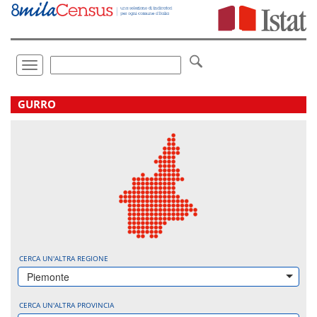
Vai
direttamente
a:
Contenuto
Ricerca
Toggle
navigation
.
GURRO
CERCA UN'ALTRA REGIONE
Piemonte
CERCA UN'ALTRA PROVINCIA