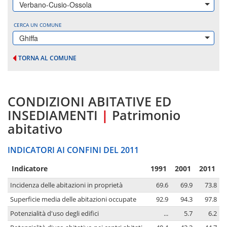
Verbano-Cusio-Ossola
CERCA UN COMUNE
Ghiffa
TORNA AL COMUNE
CONDIZIONI ABITATIVE ED
INSEDIAMENTI
|
Patrimonio
abitativo
INDICATORI AI CONFINI DEL 2011
Indicatore
1991
2001
2011
Incidenza delle abitazioni in proprietà
69.6
69.9
73.8
Superficie media delle abitazioni occupate
92.9
94.3
97.8
Potenzialità d'uso degli edifici
...
5.7
6.2