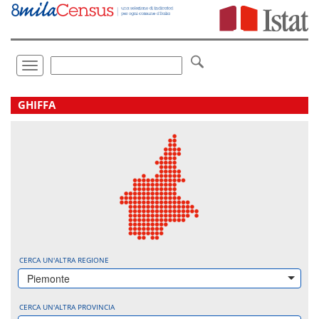
Vai
direttamente
a:
Contenuto
Ricerca
Toggle
navigation
.
GHIFFA
CERCA UN'ALTRA REGIONE
Piemonte
CERCA UN'ALTRA PROVINCIA