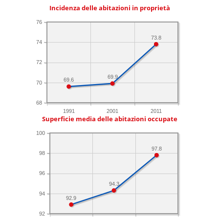
Incidenza delle abitazioni in proprietà
76
73.8
74
72
69.9
69.6
70
68
1991
2001
2011
Superficie media delle abitazioni occupate
100
97.8
98
96
94.3
94
92.9
92