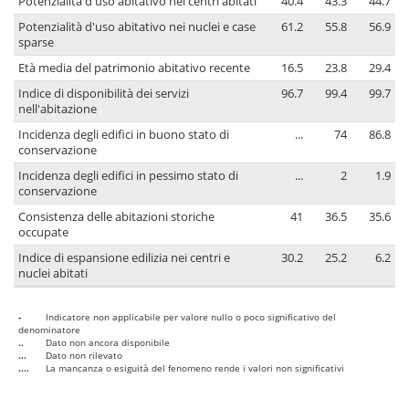
Potenzialità d'uso abitativo nei centri abitati
40.4
43.3
44.7
Potenzialità d'uso abitativo nei nuclei e case
61.2
55.8
56.9
sparse
Età media del patrimonio abitativo recente
16.5
23.8
29.4
Indice di disponibilità dei servizi
96.7
99.4
99.7
nell'abitazione
Incidenza degli edifici in buono stato di
...
74
86.8
conservazione
Incidenza degli edifici in pessimo stato di
...
2
1.9
conservazione
Consistenza delle abitazioni storiche
41
36.5
35.6
occupate
Indice di espansione edilizia nei centri e
30.2
25.2
6.2
nuclei abitati
-
Indicatore non applicabile per valore nullo o poco significativo del
denominatore
..
Dato non ancora disponibile
...
Dato non rilevato
....
La mancanza o esiguità del fenomeno rende i valori non significativi