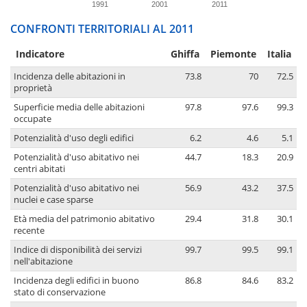
1991
2001
2011
CONFRONTI TERRITORIALI AL 2011
Indicatore
Ghiffa
Piemonte
Italia
Incidenza delle abitazioni in
73.8
70
72.5
proprietà
Superficie media delle abitazioni
97.8
97.6
99.3
occupate
Potenzialità d'uso degli edifici
6.2
4.6
5.1
Potenzialità d'uso abitativo nei
44.7
18.3
20.9
centri abitati
Potenzialità d'uso abitativo nei
56.9
43.2
37.5
nuclei e case sparse
Età media del patrimonio abitativo
29.4
31.8
30.1
recente
Indice di disponibilità dei servizi
99.7
99.5
99.1
nell'abitazione
Incidenza degli edifici in buono
86.8
84.6
83.2
stato di conservazione