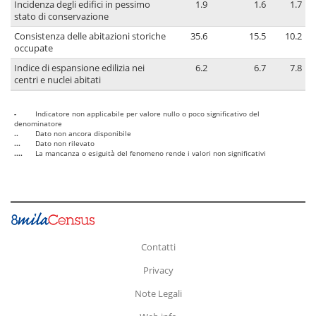
Incidenza degli edifici in pessimo
1.9
1.6
1.7
stato di conservazione
Consistenza delle abitazioni storiche
35.6
15.5
10.2
occupate
Indice di espansione edilizia nei
6.2
6.7
7.8
centri e nuclei abitati
-
Indicatore non applicabile per valore nullo o poco significativo del
denominatore
..
Dato non ancora disponibile
...
Dato non rilevato
....
La mancanza o esiguità del fenomeno rende i valori non significativi
Contatti
Privacy
Note Legali