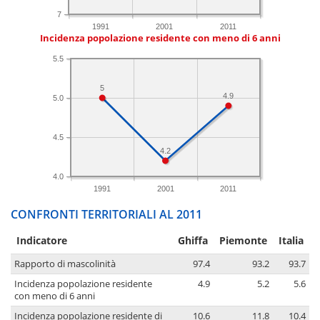
7
1991
2001
2011
Incidenza popolazione residente con meno di 6 anni
5.5
5
4.9
5.0
4.5
4.2
4.0
1991
2001
2011
CONFRONTI TERRITORIALI AL 2011
Indicatore
Ghiffa
Piemonte
Italia
Rapporto di mascolinità
97.4
93.2
93.7
Incidenza popolazione residente
4.9
5.2
5.6
con meno di 6 anni
Incidenza popolazione residente di
10.6
11.8
10.4