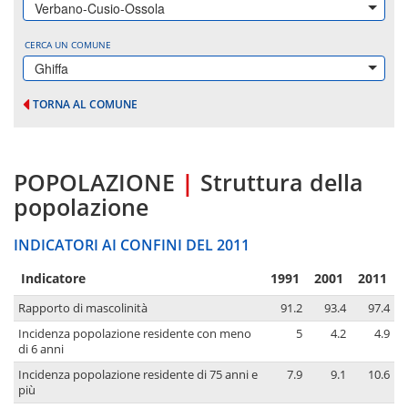
Verbano-Cusio-Ossola
CERCA UN COMUNE
Ghiffa
TORNA AL COMUNE
POPOLAZIONE
|
Struttura della
popolazione
INDICATORI AI CONFINI DEL 2011
Indicatore
1991
2001
2011
Rapporto di mascolinità
91.2
93.4
97.4
Incidenza popolazione residente con meno
5
4.2
4.9
di 6 anni
Incidenza popolazione residente di 75 anni e
7.9
9.1
10.6
più