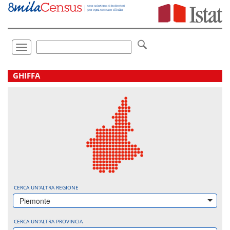
Vai
direttamente
a:
Contenuto
Ricerca
Toggle
navigation
.
GHIFFA
CERCA UN'ALTRA REGIONE
Piemonte
CERCA UN'ALTRA PROVINCIA