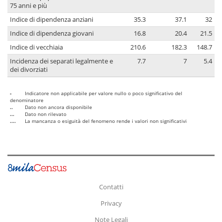
75 anni e più
Indice di dipendenza anziani
35.3
37.1
32
Indice di dipendenza giovani
16.8
20.4
21.5
Indice di vecchiaia
210.6
182.3
148.7
Incidenza dei separati legalmente e
7.7
7
5.4
dei divorziati
-
Indicatore non applicabile per valore nullo o poco significativo del
denominatore
..
Dato non ancora disponibile
...
Dato non rilevato
....
La mancanza o esiguità del fenomeno rende i valori non significativi
Contatti
Privacy
Note Legali