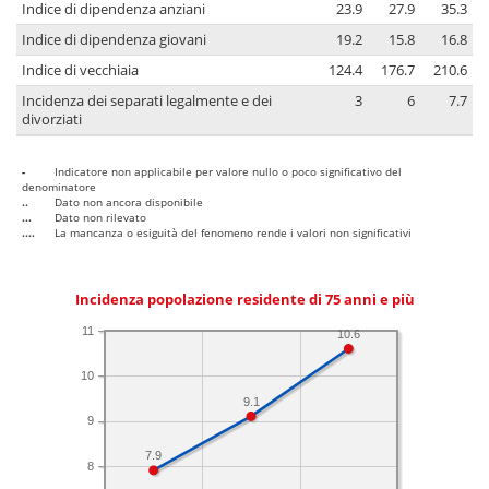
Indice di dipendenza anziani
23.9
27.9
35.3
Indice di dipendenza giovani
19.2
15.8
16.8
Indice di vecchiaia
124.4
176.7
210.6
Incidenza dei separati legalmente e dei
3
6
7.7
divorziati
-
Indicatore non applicabile per valore nullo o poco significativo del
denominatore
..
Dato non ancora disponibile
...
Dato non rilevato
....
La mancanza o esiguità del fenomeno rende i valori non significativi
Incidenza popolazione residente di 75 anni e più
11
10.6
10
9.1
9
7.9
8