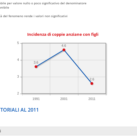
bile per valore nullo o poco significativo del denominatore
nibile
 del fenomeno rende i valori non significativi
Incidenza di coppie anziane con figli
5
4.6
4
3.6
3
2.6
2
1991
2001
2011
TORIALI AL 2011
i