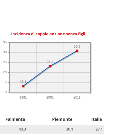
Incidenza di coppie anziane senza figli
35
30.8
30
23.1
25
20
13.1
15
10
1991
2001
2011
Falmenta
Piemonte
Italia
40.3
30.1
27.1