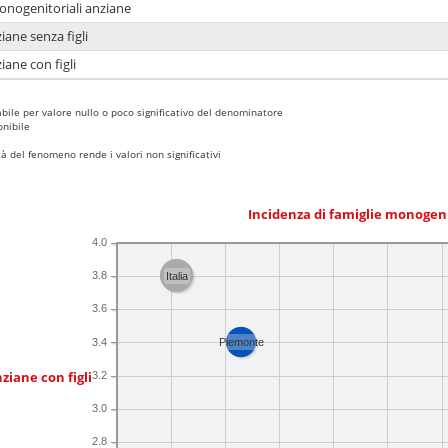
monogenitoriali anziane
iane senza figli
iane con figli
bile per valore nullo o poco significativo del denominatore
nibile
 del fenomeno rende i valori non significativi
Incidenza di famiglie monogen
4.0
3.8
Italia
3.6
3.4
Piemonte
ziane con figli
3.2
3.0
2.8