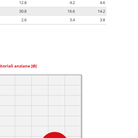
12.8
4.2
4.6
30.8
16.6
14.2
2.6
3.4
3.8
itoriali anziane
[Ø]