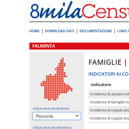
Vai
direttamente
a:
Contenuto
Ricerca
HOME
DOWNLOAD DATI
DOCUMENTAZIONE
LINKS 
.
FALMENTA
FAMIGLIE
|
INDICATORI AI CO
Indicatore
Incidenza di anziani sol
Incidenza di famiglie 
CERCA UN'ALTRA REGIONE
Incidenza di coppie anz
Piemonte
Incidenza di coppie anz
CERCA UN'ALTRA PROVINCIA