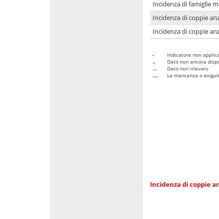
Incidenza di famiglie 
Incidenza di coppie anz
Incidenza di coppie anz
-
Indicatore non applica
..
Dato non ancora dispo
...
Dato non rilevato
....
La mancanza o esiguità
Incidenza di coppie an