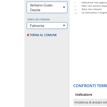
-
Indicatore non applica
Verbano-Cusio-
..
Dato non ancora dispo
Ossola
...
Dato non rilevato
....
La mancanza o esiguità
CERCA UN COMUNE
Falmenta
TORNA AL COMUNE
CONFRONTI TERRI
Indicatore
Incidenza di anziani sol