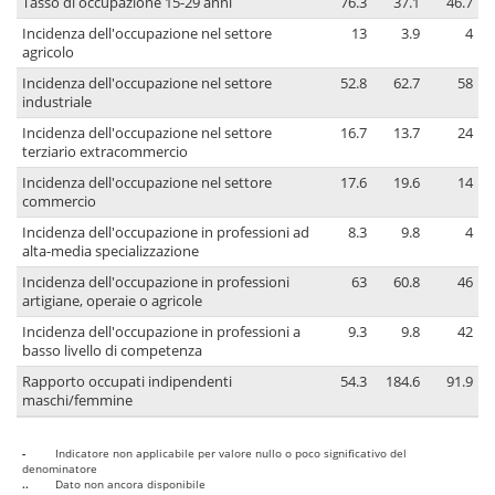
Tasso di occupazione 15-29 anni
76.3
37.1
46.7
Incidenza dell'occupazione nel settore
13
3.9
4
agricolo
Incidenza dell'occupazione nel settore
52.8
62.7
58
industriale
Incidenza dell'occupazione nel settore
16.7
13.7
24
terziario extracommercio
Incidenza dell'occupazione nel settore
17.6
19.6
14
commercio
Incidenza dell'occupazione in professioni ad
8.3
9.8
4
alta-media specializzazione
Incidenza dell'occupazione in professioni
63
60.8
46
artigiane, operaie o agricole
Incidenza dell'occupazione in professioni a
9.3
9.8
42
basso livello di competenza
Rapporto occupati indipendenti
54.3
184.6
91.9
maschi/femmine
-
Indicatore non applicabile per valore nullo o poco significativo del
denominatore
..
Dato non ancora disponibile