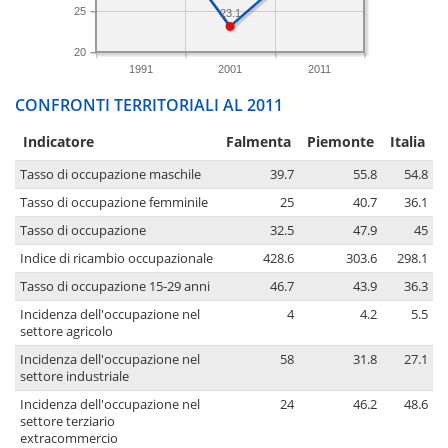
25
23.1
20
1991
2001
2011
CONFRONTI TERRITORIALI AL 2011
Indicatore
Falmenta
Piemonte
Italia
Tasso di occupazione maschile
39.7
55.8
54.8
Tasso di occupazione femminile
25
40.7
36.1
Tasso di occupazione
32.5
47.9
45
Indice di ricambio occupazionale
428.6
303.6
298.1
Tasso di occupazione 15-29 anni
46.7
43.9
36.3
Incidenza dell'occupazione nel
4
4.2
5.5
settore agricolo
Incidenza dell'occupazione nel
58
31.8
27.1
settore industriale
Incidenza dell'occupazione nel
24
46.2
48.6
settore terziario
extracommercio