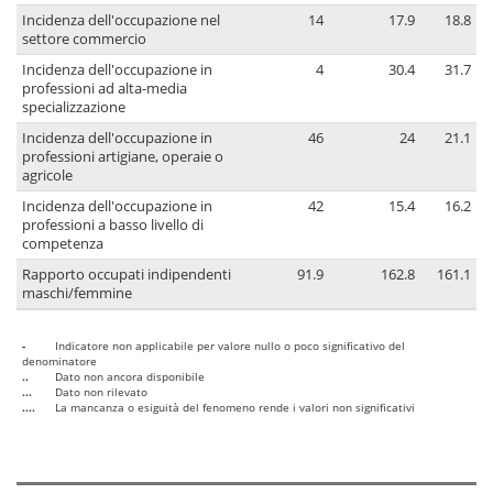
Incidenza dell'occupazione nel
14
17.9
18.8
settore commercio
Incidenza dell'occupazione in
4
30.4
31.7
professioni ad alta-media
specializzazione
Incidenza dell'occupazione in
46
24
21.1
professioni artigiane, operaie o
agricole
Incidenza dell'occupazione in
42
15.4
16.2
professioni a basso livello di
competenza
Rapporto occupati indipendenti
91.9
162.8
161.1
maschi/femmine
-
Indicatore non applicabile per valore nullo o poco significativo del
denominatore
..
Dato non ancora disponibile
...
Dato non rilevato
....
La mancanza o esiguità del fenomeno rende i valori non significativi