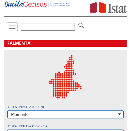
Vai
direttamente
a:
Contenuto
Ricerca
Toggle
navigation
.
FALMENTA
CERCA UN'ALTRA REGIONE
Piemonte
CERCA UN'ALTRA PROVINCIA