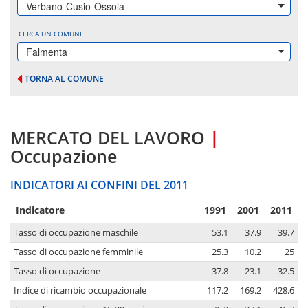
Verbano-Cusio-Ossola
CERCA UN COMUNE
Falmenta
TORNA AL COMUNE
MERCATO DEL LAVORO
|
Occupazione
INDICATORI AI CONFINI DEL 2011
Indicatore
1991
2001
2011
Tasso di occupazione maschile
53.1
37.9
39.7
Tasso di occupazione femminile
25.3
10.2
25
Tasso di occupazione
37.8
23.1
32.5
Indice di ricambio occupazionale
117.2
169.2
428.6