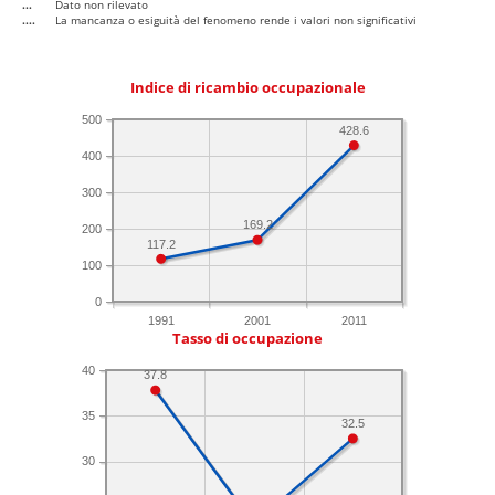
...
Dato non rilevato
....
La mancanza o esiguità del fenomeno rende i valori non significativi
Indice di ricambio occupazionale
500
428.6
400
300
169.2
200
117.2
100
0
1991
2001
2011
Tasso di occupazione
40
37.8
35
32.5
30