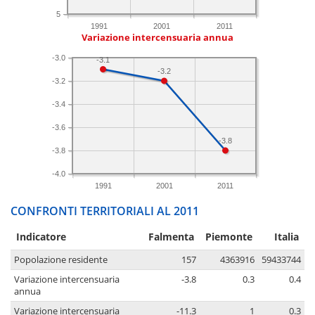
5
1991
2001
2011
Variazione intercensuaria annua
-3.0
-3.1
-3.2
-3.2
-3.4
-3.6
-3.8
-3.8
-4.0
1991
2001
2011
CONFRONTI TERRITORIALI AL 2011
Indicatore
Falmenta
Piemonte
Italia
Popolazione residente
157
4363916
59433744
Variazione intercensuaria
-3.8
0.3
0.4
annua
Variazione intercensuaria
-11.3
1
0.3