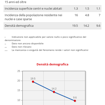
15 anni ed oltre
Incidenza superficie centri e nuclei abitati
1.3
1.5
1.1
Incidenza della popolazione residente nei
16
4.8
7
nuclei e case sparse
Densità demografica
19.5
14.2
9.6
-
Indicatore non applicabile per valore nullo o poco significativo del
denominatore
..
Dato non ancora disponibile
...
Dato non rilevato
....
La mancanza o esiguità del fenomeno rende i valori non significativi
Densità demografica
25
19.5
20
14.2
15
9.6
10