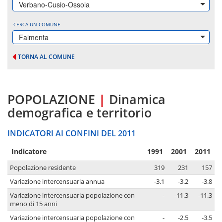
Verbano-Cusio-Ossola
CERCA UN COMUNE
Falmenta
TORNA AL COMUNE
POPOLAZIONE
|
Dinamica
demografica e territorio
INDICATORI AI CONFINI DEL 2011
Indicatore
1991
2001
2011
Popolazione residente
319
231
157
Variazione intercensuaria annua
-3.1
-3.2
-3.8
Variazione intercensuaria popolazione con
-
-11.3
-11.3
meno di 15 anni
Variazione intercensuaria popolazione con
-
-2.5
-3.5