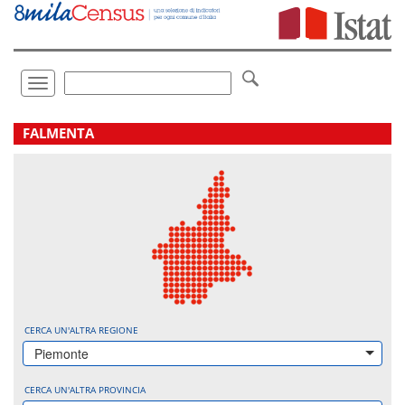
Vai
direttamente
a:
Contenuto
Ricerca
Toggle
navigation
.
FALMENTA
CERCA UN'ALTRA REGIONE
Piemonte
CERCA UN'ALTRA PROVINCIA