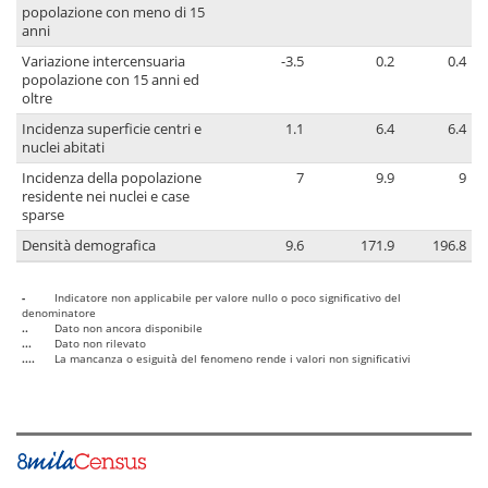
popolazione con meno di 15
anni
Variazione intercensuaria
-3.5
0.2
0.4
popolazione con 15 anni ed
oltre
Incidenza superficie centri e
1.1
6.4
6.4
nuclei abitati
Incidenza della popolazione
7
9.9
9
residente nei nuclei e case
sparse
Densità demografica
9.6
171.9
196.8
-
Indicatore non applicabile per valore nullo o poco significativo del
denominatore
..
Dato non ancora disponibile
...
Dato non rilevato
....
La mancanza o esiguità del fenomeno rende i valori non significativi