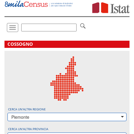
Vai
direttamente
a:
Contenuto
Ricerca
Toggle
navigation
.
COSSOGNO
CERCA UN'ALTRA REGIONE
Piemonte
CERCA UN'ALTRA PROVINCIA