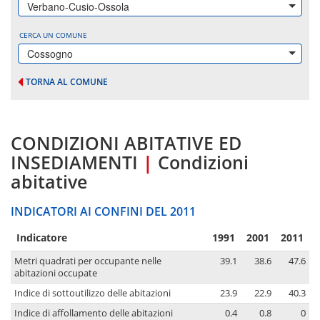
Verbano-Cusio-Ossola
CERCA UN COMUNE
Cossogno
TORNA AL COMUNE
CONDIZIONI ABITATIVE ED
INSEDIAMENTI
|
Condizioni
abitative
INDICATORI AI CONFINI DEL 2011
Indicatore
1991
2001
2011
Metri quadrati per occupante nelle
39.1
38.6
47.6
abitazioni occupate
Indice di sottoutilizzo delle abitazioni
23.9
22.9
40.3
Indice di affollamento delle abitazioni
0.4
0.8
0