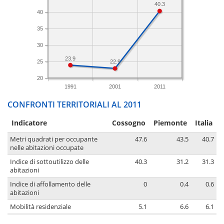
40.3
40
35
30
23.9
25
22.9
20
1991
2001
2011
CONFRONTI TERRITORIALI AL 2011
Indicatore
Cossogno
Piemonte
Italia
Metri quadrati per occupante
47.6
43.5
40.7
nelle abitazioni occupate
Indice di sottoutilizzo delle
40.3
31.2
31.3
abitazioni
Indice di affollamento delle
0
0.4
0.6
abitazioni
Mobilità residenziale
5.1
6.6
6.1