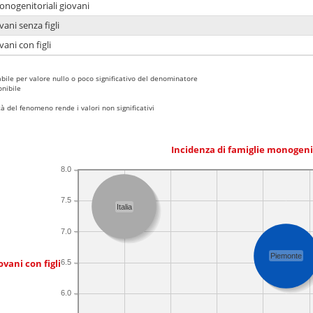
onogenitoriali giovani
ani senza figli
ani con figli
bile per valore nullo o poco significativo del denominatore
nibile
 del fenomeno rende i valori non significativi
Incidenza di famiglie monogeni
8.0
7.5
Italia
7.0
Piemonte
ovani con figli
6.5
6.0