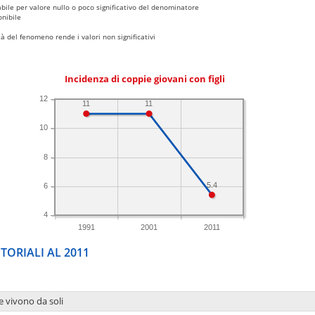
bile per valore nullo o poco significativo del denominatore
nibile
 del fenomeno rende i valori non significativi
Incidenza di coppie giovani con figli
12
11
11
10
8
5.4
6
4
1991
2001
2011
TORIALI AL 2011
e vivono da soli