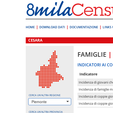
Vai
direttamente
a:
Contenuto
Ricerca
HOME
DOWNLOAD DATI
DOCUMENTAZIONE
LINKS 
.
CESARA
FAMIGLIE
|
INDICATORI AI CO
Indicatore
Incidenza di giovani ch
Incidenza di famiglie m
CERCA UN'ALTRA REGIONE
Incidenza di coppie giov
Piemonte
Incidenza di coppie giov
CERCA UN'ALTRA PROVINCIA