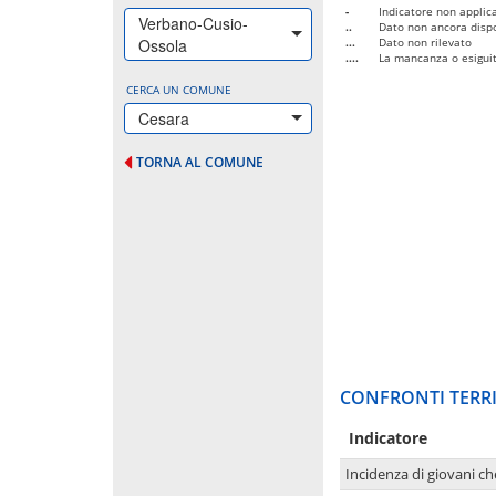
-
Indicatore non applica
Verbano-Cusio-
..
Dato non ancora dispo
Ossola
...
Dato non rilevato
....
La mancanza o esiguità
CERCA UN COMUNE
Cesara
TORNA AL COMUNE
CONFRONTI TERRI
Indicatore
Incidenza di giovani ch