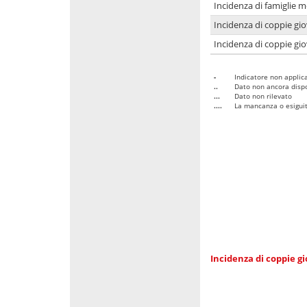
Incidenza di famiglie m
Incidenza di coppie giov
Incidenza di coppie giov
-
Indicatore non applica
..
Dato non ancora dispo
...
Dato non rilevato
....
La mancanza o esiguità
Incidenza di coppie gi