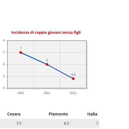
Incidenza di coppie giovani senza figli
8
7
7
6
6
4.8
5
4
1991
2001
2011
Cesara
Piemonte
Italia
7.5
8.3
7