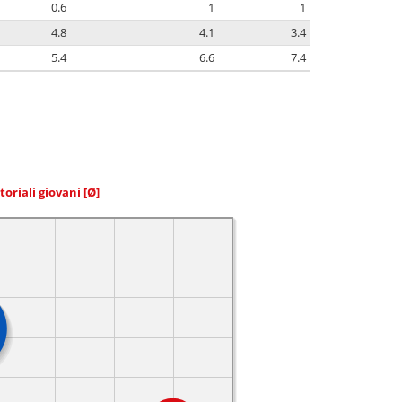
0.6
1
1
4.8
4.1
3.4
5.4
6.6
7.4
toriali giovani
[Ø]