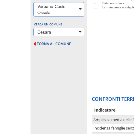
...
Dato non rilevato
Verbano-Cusio-
....
La mancanza o esiguità
Ossola
CERCA UN COMUNE
Cesara
TORNA AL COMUNE
CONFRONTI TERRI
Indicatore
Ampiezza media delle f
Incidenza famiglie senz