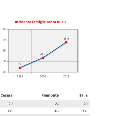
Incidenza famiglie senza nuclei
45
38.9
40
35
31.7
30
27
25
1991
2001
2011
Cesara
Piemonte
Italia
2.2
2.2
2.4
38.9
36.7
33.8