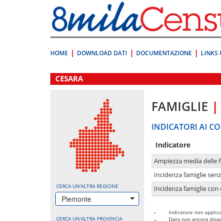
Vai
direttamente
a:
Contenuto
Ricerca
HOME
DOWNLOAD DATI
DOCUMENTAZIONE
LINKS 
.
CESARA
FAMIGLIE
|
INDICATORI AI CO
Indicatore
Ampiezza media delle f
Incidenza famiglie senz
CERCA UN'ALTRA REGIONE
Incidenza famiglie con 
Piemonte
-
Indicatore non applica
CERCA UN'ALTRA PROVINCIA
..
Dato non ancora dispo