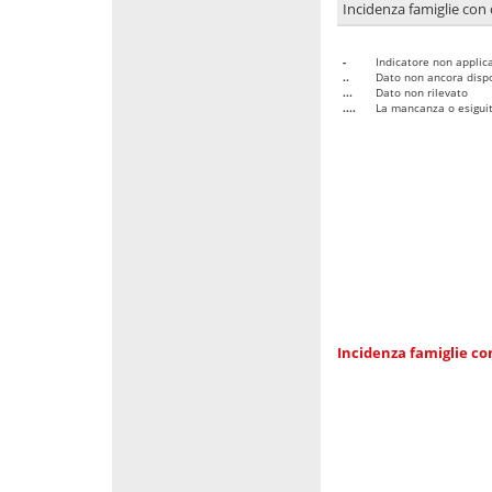
Incidenza famiglie con 
-
Indicatore non applica
..
Dato non ancora dispo
...
Dato non rilevato
....
La mancanza o esiguità
Incidenza famiglie co