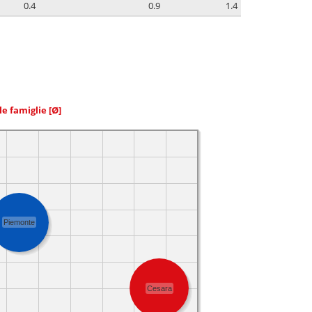
0.4
0.9
1.4
le famiglie
[Ø]
Piemonte
Cesara