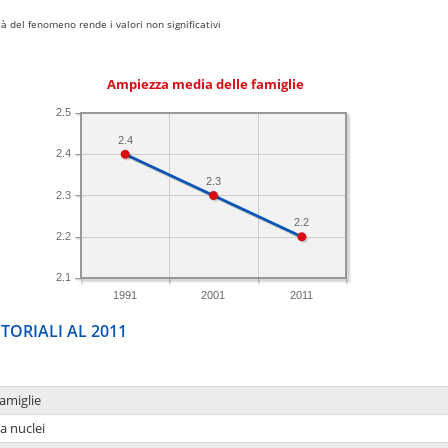
 del fenomeno rende i valori non significativi
Ampiezza media delle famiglie
2.5
2.4
2.4
2.3
2.3
2.2
2.2
2.1
1991
2001
2011
TORIALI AL 2011
amiglie
a nuclei