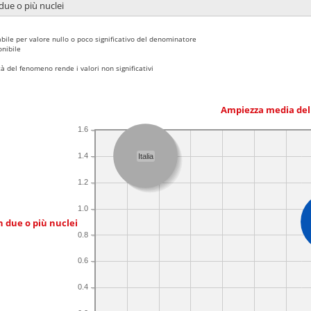
due o più nuclei
bile per valore nullo o poco significativo del denominatore
nibile
 del fenomeno rende i valori non significativi
Ampiezza media del
1.6
1.4
Italia
1.2
1.0
n due o più nuclei
0.8
0.6
0.4