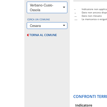
Verbano-Cusio-
Ossola
-
Indicatore non applica
..
Dato non ancora dispo
...
Dato non rilevato
....
La mancanza o esiguità
CERCA UN COMUNE
Cesara
TORNA AL COMUNE
CONFRONTI TERRI
Indicatore