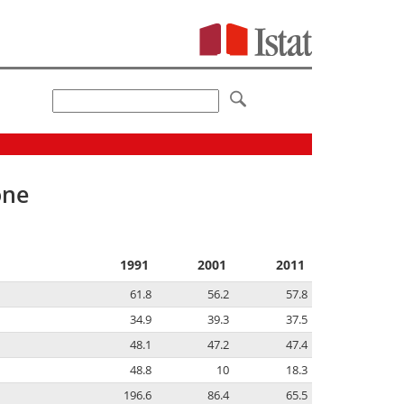
one
1991
2001
2011
61.8
56.2
57.8
34.9
39.3
37.5
48.1
47.2
47.4
48.8
10
18.3
196.6
86.4
65.5