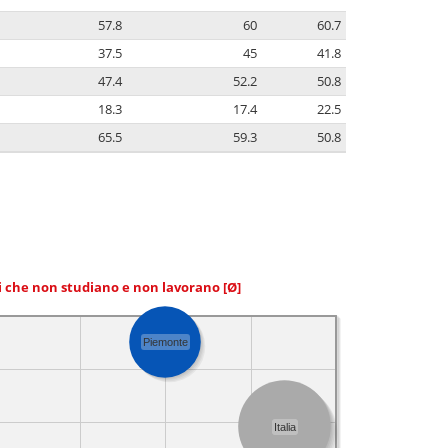
57.8
60
60.7
37.5
45
41.8
47.4
52.2
50.8
18.3
17.4
22.5
65.5
59.3
50.8
ni che non studiano e non lavorano
[Ø]
Piemonte
Italia