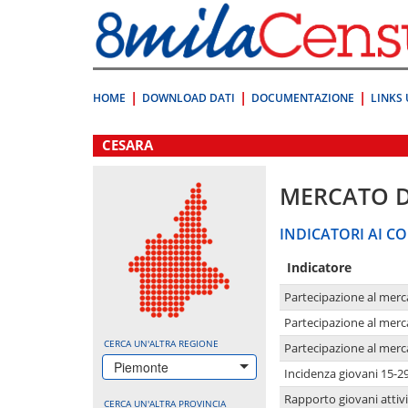
Vai
direttamente
a:
Contenuto
Ricerca
HOME
DOWNLOAD DATI
DOCUMENTAZIONE
LINKS 
.
CESARA
MERCATO 
INDICATORI AI CO
Indicatore
Partecipazione al merc
Partecipazione al merc
CERCA UN'ALTRA REGIONE
Partecipazione al merc
Piemonte
Incidenza giovani 15-2
Rapporto giovani attivi
CERCA UN'ALTRA PROVINCIA