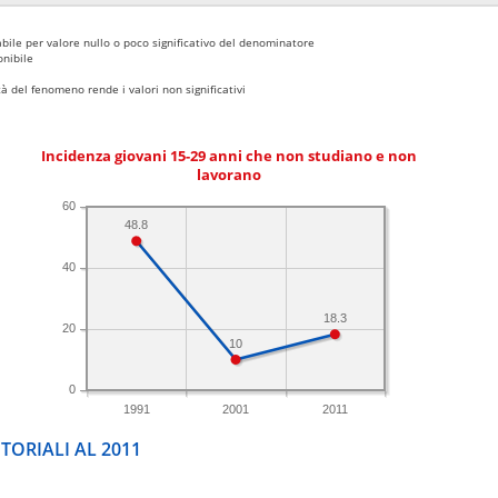
bile per valore nullo o poco significativo del denominatore
nibile
 del fenomeno rende i valori non significativi
Incidenza giovani 15-29 anni che non studiano e non
lavorano
60
48.8
40
18.3
20
10
0
1991
2001
2011
TORIALI AL 2011