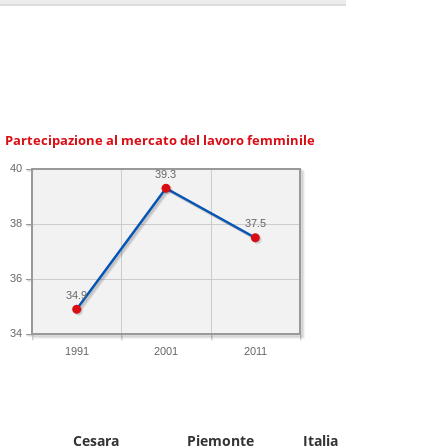
Partecipazione al mercato del lavoro femminile
40
39.3
38
37.5
36
34.9
34
1991
2001
2011
Cesara
Piemonte
Italia