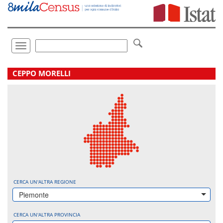
Vai
direttamente
a:
Contenuto
Ricerca
Toggle
navigation
.
CEPPO MORELLI
CERCA UN'ALTRA REGIONE
Piemonte
CERCA UN'ALTRA PROVINCIA