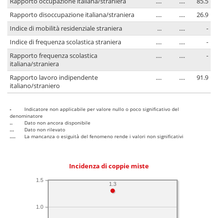
Rapporto occupazione italiana/straniera
....
....
85.5
Rapporto disoccupazione italiana/straniera
....
....
26.9
Indice di mobilità residenziale straniera
...
....
-
Indice di frequenza scolastica straniera
....
....
-
Rapporto frequenza scolastica
....
....
-
italiana/straniera
Rapporto lavoro indipendente
....
....
91.9
italiano/straniero
-
Indicatore non applicabile per valore nullo o poco significativo del
denominatore
..
Dato non ancora disponibile
...
Dato non rilevato
....
La mancanza o esiguità del fenomeno rende i valori non significativi
Incidenza di coppie miste
1.5
1.3
1.0