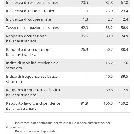
Incidenza di residenti stranieri
20.5
82.3
67.8
Incidenza di minori stranieri
0
23.9
23.4
Incidenza di coppie miste
1.3
2.7
2.4
Tasso di occupazione straniera
42.9
58.2
58.9
Rapporto occupazione
85.5
80.9
74.9
italiana/straniera
Rapporto disoccupazione
26.9
50.2
80.4
italiana/straniera
Indice di mobilità residenziale
-
16.2
16
straniera
Indice di frequenza scolastica
-
40.5
39.5
straniera
Rapporto frequenza scolastica
-
89.6
112.9
italiana/straniera
Rapporto lavoro indipendente
91.9
166.3
159.2
italiano/straniero
-
Indicatore non applicabile per valore nullo o poco significativo del
denominatore
..
Dato non ancora disponibile