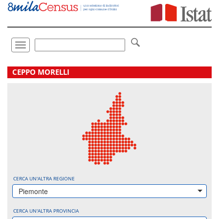
Vai
direttamente
a:
Contenuto
Ricerca
Toggle
navigation
.
CEPPO MORELLI
CERCA UN'ALTRA REGIONE
Piemonte
CERCA UN'ALTRA PROVINCIA