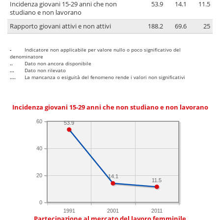
Incidenza giovani 15-29 anni che non
53.9
14.1
11.5
studiano e non lavorano
Rapporto giovani attivi e non attivi
188.2
69.6
25
-
Indicatore non applicabile per valore nullo o poco significativo del
denominatore
..
Dato non ancora disponibile
...
Dato non rilevato
....
La mancanza o esiguità del fenomeno rende i valori non significativi
Incidenza giovani 15-29 anni che non studiano e non lavorano
60
53.9
40
20
14.1
11.5
0
1991
2001
2011
Partecipazione al mercato del lavoro femminile