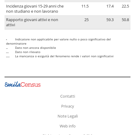
Incidenza giovani 15-29 anni che
11.5
17.4
22.5
non studiano e non lavorano
Rapporto giovani attivi e non
25
59.3
50.8
attivi
-
Indicatore non applicabile per valore nullo o poco significativo del
denominatore
..
Dato non ancora disponibile
...
Dato non rilevato
....
La mancanza o esiguità del fenomeno rende i valori non significativi
Contatti
Privacy
Note Legali
Web info