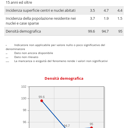
15 anni ed oltre
Incidenza superficie centri e nuclei abitati
3.5
4.7
4.4
Incidenza della popolazione residente nei
3.7
1.9
1.5
nuclei e case sparse
Densità demografica
99.6
94.7
95
-
Indicatore non applicabile per valore nullo o poco significativo del
denominatore
..
Dato non ancora disponibile
...
Dato non rilevato
....
La mancanza o esiguità del fenomeno rende i valori non significativi
Densità demografica
102
99.6
100
98
96
95
94.7