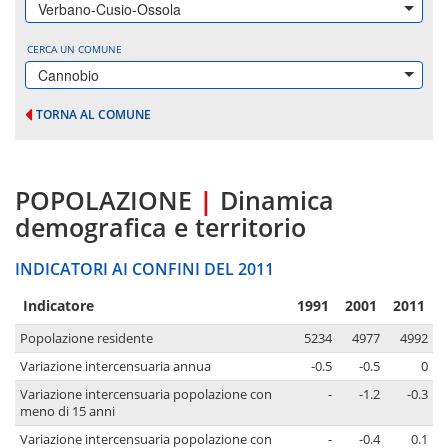
Verbano-Cusio-Ossola
CERCA UN COMUNE
Cannobio
TORNA AL COMUNE
POPOLAZIONE
|
Dinamica
demografica e territorio
INDICATORI AI CONFINI DEL 2011
Indicatore
1991
2001
2011
Popolazione residente
5234
4977
4992
Variazione intercensuaria annua
-0.5
-0.5
0
Variazione intercensuaria popolazione con
-
-1.2
-0.3
meno di 15 anni
Variazione intercensuaria popolazione con
-
-0.4
0.1