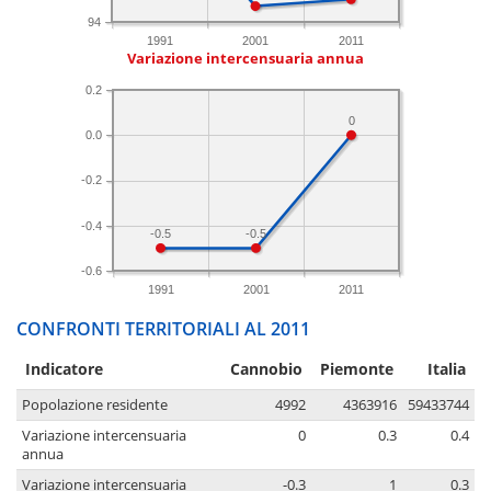
94
1991
2001
2011
Variazione intercensuaria annua
0.2
0
0.0
-0.2
-0.4
-0.5
-0.5
-0.6
1991
2001
2011
CONFRONTI TERRITORIALI AL 2011
Indicatore
Cannobio
Piemonte
Italia
Popolazione residente
4992
4363916
59433744
Variazione intercensuaria
0
0.3
0.4
annua
Variazione intercensuaria
-0.3
1
0.3