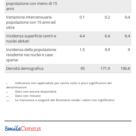
popolazione con meno di 15
anni
Variazione intercensuaria
0.1
0.2
0.4
popolazione con 15 anni ed
oltre
Incidenza superficie centri e
4.4
6.4
6.4
nuclei abitati
Incidenza della popolazione
1.5
9.9
9
residente nei nuclei e case
sparse
Densità demografica
95
171.9
196.8
-
Indicatore non applicabile per valore nullo o poco significativo del
denominatore
..
Dato non ancora disponibile
...
Dato non rilevato
....
La mancanza o esiguità del fenomeno rende i valori non significativi