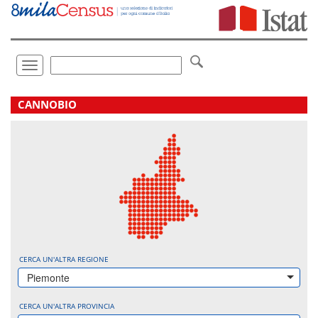
Vai
direttamente
a:
Contenuto
Ricerca
Toggle
navigation
.
CANNOBIO
CERCA UN'ALTRA REGIONE
Piemonte
CERCA UN'ALTRA PROVINCIA