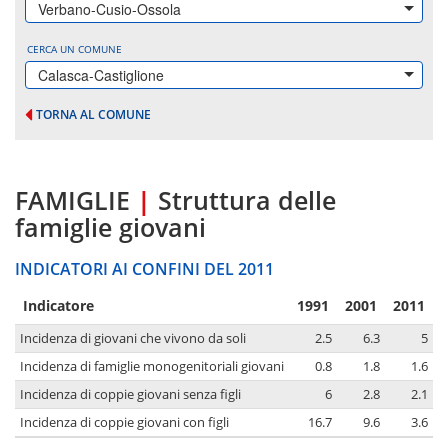
Verbano-Cusio-Ossola
CERCA UN COMUNE
Calasca-Castiglione
TORNA AL COMUNE
FAMIGLIE
|
Struttura delle
famiglie giovani
INDICATORI AI CONFINI DEL 2011
Indicatore
1991
2001
2011
Incidenza di giovani che vivono da soli
2.5
6.3
5
Incidenza di famiglie monogenitoriali giovani
0.8
1.8
1.6
Incidenza di coppie giovani senza figli
6
2.8
2.1
Incidenza di coppie giovani con figli
16.7
9.6
3.6