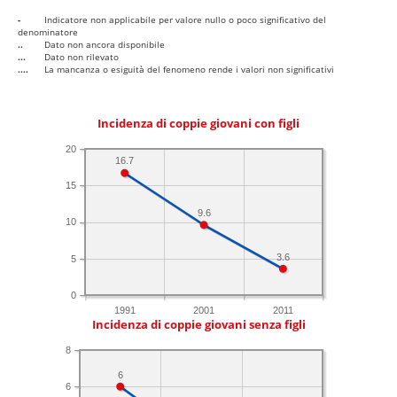
-
Indicatore non applicabile per valore nullo o poco significativo del
denominatore
..
Dato non ancora disponibile
...
Dato non rilevato
....
La mancanza o esiguità del fenomeno rende i valori non significativi
Incidenza di coppie giovani con figli
20
16.7
15
9.6
10
3.6
5
0
1991
2001
2011
Incidenza di coppie giovani senza figli
8
6
6