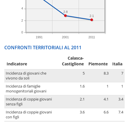
4
2.8
2.1
2
0
1991
2001
2011
CONFRONTI TERRITORIALI AL 2011
Calasca-
Indicatore
Castiglione
Piemonte
Italia
Incidenza di giovani che
5
8.3
7
vivono da soli
Incidenza di famiglie
1.6
1
1
monogenitoriali giovani
Incidenza di coppie giovani
2.1
4.1
3.4
senza figli
Incidenza di coppie giovani
3.6
6.6
7.4
con figli