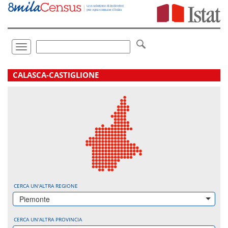
Vai
direttamente
a:
Contenuto
Ricerca
Toggle
navigation
.
CALASCA-CASTIGLIONE
CERCA UN'ALTRA REGIONE
Piemonte
CERCA UN'ALTRA PROVINCIA