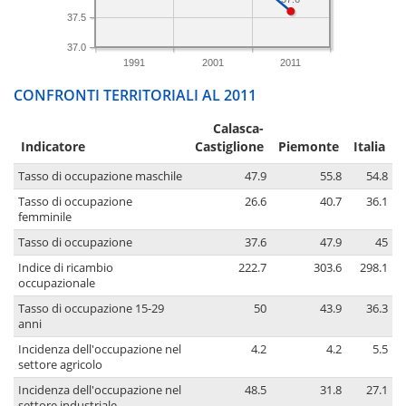
37.5
37.0
1991
2001
2011
CONFRONTI TERRITORIALI AL 2011
Calasca-
Indicatore
Castiglione
Piemonte
Italia
Tasso di occupazione maschile
47.9
55.8
54.8
Tasso di occupazione
26.6
40.7
36.1
femminile
Tasso di occupazione
37.6
47.9
45
Indice di ricambio
222.7
303.6
298.1
occupazionale
Tasso di occupazione 15-29
50
43.9
36.3
anni
Incidenza dell'occupazione nel
4.2
4.2
5.5
settore agricolo
Incidenza dell'occupazione nel
48.5
31.8
27.1
settore industriale