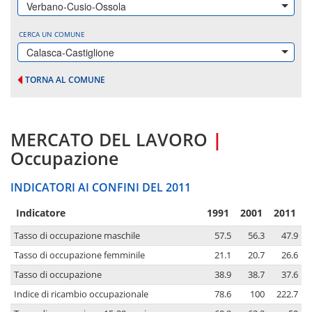
Verbano-Cusio-Ossola
CERCA UN COMUNE
Calasca-Castiglione
TORNA AL COMUNE
MERCATO DEL LAVORO
|
Occupazione
INDICATORI AI CONFINI DEL 2011
Indicatore
1991
2001
2011
Tasso di occupazione maschile
57.5
56.3
47.9
Tasso di occupazione femminile
21.1
20.7
26.6
Tasso di occupazione
38.9
38.7
37.6
Indice di ricambio occupazionale
78.6
100
222.7