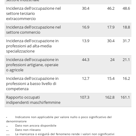
Incidenza dell'occupazione nel
30.4
46.2
48.6
settore terziario
extracommercio
Incidenza dell'occupazione nel
16.9
17.9
18.8
settore commercio
Incidenza dell'occupazione in
13.9
30.4
31.7
professioni ad alta-media
specializzazione
Incidenza dell'occupazione in
44.3
24
21.1
professioni artigiane, operaie
o agricole
Incidenza dell'occupazione in
12.7
15.4
16.2
professioni a basso livello di
competenza
Rapporto occupati
107.3
162.8
161.1
indipendenti maschi/femmine
-
Indicatore non applicabile per valore nullo o poco significativo del
denominatore
..
Dato non ancora disponibile
...
Dato non rilevato
....
La mancanza o esiguità del fenomeno rende i valori non significativi