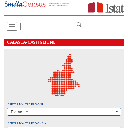
Vai
direttamente
a:
Contenuto
Ricerca
Toggle
navigation
.
CALASCA-CASTIGLIONE
CERCA UN'ALTRA REGIONE
Piemonte
CERCA UN'ALTRA PROVINCIA