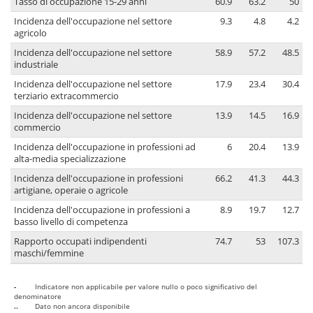
Tasso di occupazione 15-29 anni
60.9
63.2
50
Incidenza dell'occupazione nel settore
9.3
4.8
4.2
agricolo
Incidenza dell'occupazione nel settore
58.9
57.2
48.5
industriale
Incidenza dell'occupazione nel settore
17.9
23.4
30.4
terziario extracommercio
Incidenza dell'occupazione nel settore
13.9
14.5
16.9
commercio
Incidenza dell'occupazione in professioni ad
6
20.4
13.9
alta-media specializzazione
Incidenza dell'occupazione in professioni
66.2
41.3
44.3
artigiane, operaie o agricole
Incidenza dell'occupazione in professioni a
8.9
19.7
12.7
basso livello di competenza
Rapporto occupati indipendenti
74.7
53
107.3
maschi/femmine
-
Indicatore non applicabile per valore nullo o poco significativo del
denominatore
..
Dato non ancora disponibile