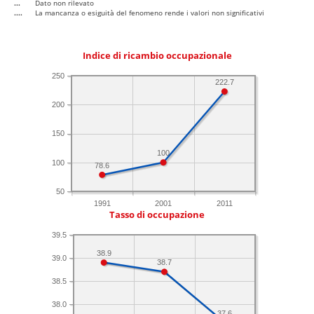
...
Dato non rilevato
....
La mancanza o esiguità del fenomeno rende i valori non significativi
Indice di ricambio occupazionale
250
222.7
200
150
100
100
78.6
50
1991
2001
2011
Tasso di occupazione
39.5
38.9
39.0
38.7
38.5
38.0
37.6