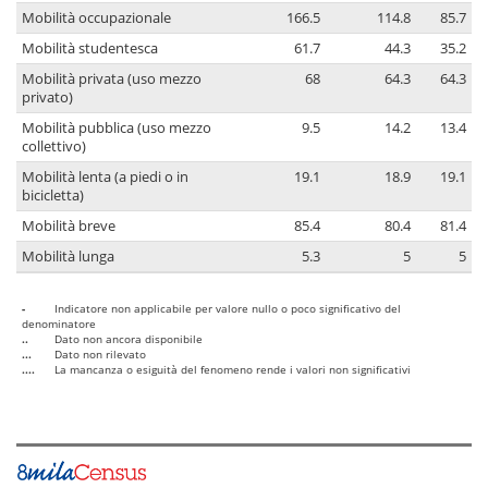
Mobilità occupazionale
166.5
114.8
85.7
Mobilità studentesca
61.7
44.3
35.2
Mobilità privata (uso mezzo
68
64.3
64.3
privato)
Mobilità pubblica (uso mezzo
9.5
14.2
13.4
collettivo)
Mobilità lenta (a piedi o in
19.1
18.9
19.1
bicicletta)
Mobilità breve
85.4
80.4
81.4
Mobilità lunga
5.3
5
5
-
Indicatore non applicabile per valore nullo o poco significativo del
denominatore
..
Dato non ancora disponibile
...
Dato non rilevato
....
La mancanza o esiguità del fenomeno rende i valori non significativi