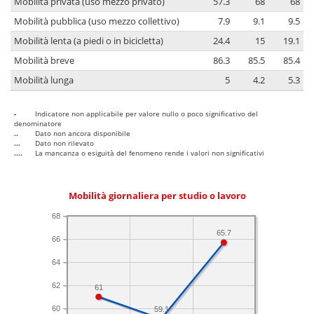
Mobilità privata (uso mezzo privato)
57.3
68
68
Mobilità pubblica (uso mezzo collettivo)
7.9
9.1
9.5
Mobilità lenta (a piedi o in bicicletta)
24.4
15
19.1
Mobilità breve
86.3
85.5
85.4
Mobilità lunga
5
4.2
5.3
-
Indicatore non applicabile per valore nullo o poco significativo del
denominatore
..
Dato non ancora disponibile
...
Dato non rilevato
....
La mancanza o esiguità del fenomeno rende i valori non significativi
Mobilità giornaliera per studio o lavoro
68
65.7
66
64
62
61
60
59.1