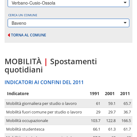
Verbano-Cusio-Ossola
CERCA UN COMUNE
Baveno
TORNA AL COMUNE
MOBILITÀ
|
Spostamenti
quotidiani
INDICATORI AI CONFINI DEL 2011
Indicatore
1991
2001
2011
Mobilità giornaliera per studio o lavoro
61
59.1
65.7
Mobilità fuori comune per studio o lavoro
29
29.7
36.7
Mobilità occupazionale
103.7
122.8
166.5
Mobilità studentesca
66.1
61.3
61.7