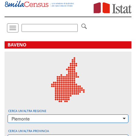
Vai
direttamente
a:
Contenuto
Ricerca
Toggle
navigation
.
BAVENO
CERCA UN'ALTRA REGIONE
Piemonte
CERCA UN'ALTRA PROVINCIA