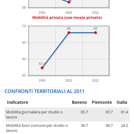
58
1991
2001
2011
Mobilità privata (uso mezzo privato)
70
68
68
65
60
57.3
55
1991
2001
2011
CONFRONTI TERRITORIALI AL 2011
Indicatore
Baveno
Piemonte
Italia
Mobilità giornaliera per studio o
65.7
65.7
61.4
lavoro
Mobilità fuori comune per studio o
36.7
30.7
24.2
lavoro