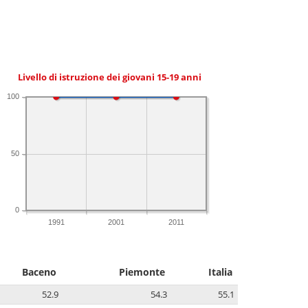
Livello di istruzione dei giovani 15-19 anni
100
50
0
1991
2001
2011
Baceno
Piemonte
Italia
52.9
54.3
55.1