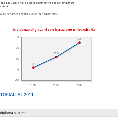
bile per valore nullo o poco significativo del denominatore
nibile
 del fenomeno rende i valori non significativi
Incidenza di giovani con istruzione universitaria
30
25
20
11.8
10
2
0
-10
1991
2001
2011
TORIALI AL 2011
 diploma o laurea