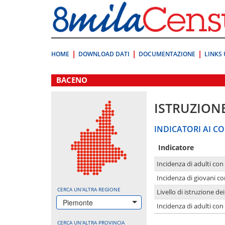
Vai
direttamente
a:
Contenuto
Ricerca
HOME
DOWNLOAD DATI
DOCUMENTAZIONE
LINKS 
.
BACENO
ISTRUZION
INDICATORI AI CO
Indicatore
Incidenza di adulti con
Incidenza di giovani co
CERCA UN'ALTRA REGIONE
Livello di istruzione de
Piemonte
Incidenza di adulti con
CERCA UN'ALTRA PROVINCIA