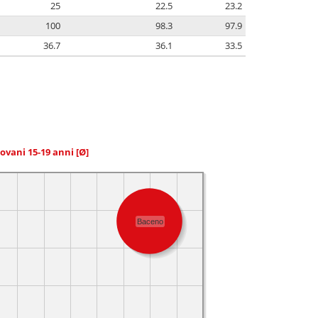
25
22.5
23.2
100
98.3
97.9
36.7
36.1
33.5
giovani 15-19 anni
[Ø]
Baceno