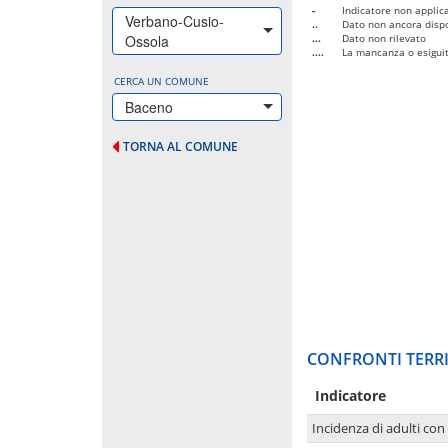
-
Indicatore non applica
Verbano-Cusio-
..
Dato non ancora dispo
Ossola
...
Dato non rilevato
....
La mancanza o esiguità
CERCA UN COMUNE
Baceno
TORNA AL COMUNE
CONFRONTI TERRI
Indicatore
Incidenza di adulti con