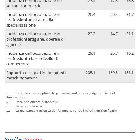
Incidenza dell'occupazione nel
27.5
17.3
18.8
settore commercio
Incidenza dell'occupazione in
20.4
29.4
31.7
professioni ad alta-media
specializzazione
Incidenza dell'occupazione in
22.2
14.7
21.1
professioni artigiane, operaie o
agricole
Incidenza dell'occupazione in
29.1
25.7
16.2
professioni a basso livello di
competenza
Rapporto occupati indipendenti
205.1
169.5
161.1
maschi/femmine
-
Indicatore non applicabile per valore nullo o poco significativo del
denominatore
..
Dato non ancora disponibile
...
Dato non rilevato
....
La mancanza o esiguità del fenomeno rende i valori non significativi