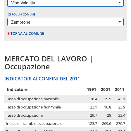
Vibo Valentia
CERCA UN COMUNE
Zambrone
TORNA AL COMUNE
MERCATO DEL LAVORO
|
Occupazione
INDICATORI AI CONFINI DEL 2011
Indicatore
1991
2001
2011
Tasso di occupazione maschile
36.4
39.5
43.1
Tasso di occupazione femminile
23.1
16.8
23.9
Tasso di occupazione
29.7
28
33.4
Indice di ricambio occupazionale
123.7
269.6
270.7