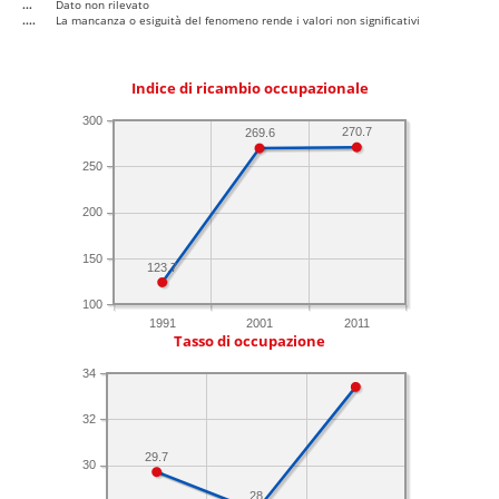
...
Dato non rilevato
....
La mancanza o esiguità del fenomeno rende i valori non significativi
Indice di ricambio occupazionale
300
270.7
269.6
250
200
150
123.7
100
1991
2001
2011
Tasso di occupazione
34
32
29.7
30
28