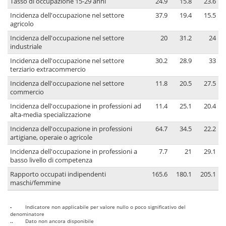
Tasso di occupazione 15-29 anni
24.9
15.8
23.6
Incidenza dell'occupazione nel settore
37.9
19.4
15.5
agricolo
Incidenza dell'occupazione nel settore
20
31.2
24
industriale
Incidenza dell'occupazione nel settore
30.2
28.9
33
terziario extracommercio
Incidenza dell'occupazione nel settore
11.8
20.5
27.5
commercio
Incidenza dell'occupazione in professioni ad
11.4
25.1
20.4
alta-media specializzazione
Incidenza dell'occupazione in professioni
64.7
34.5
22.2
artigiane, operaie o agricole
Incidenza dell'occupazione in professioni a
7.7
21
29.1
basso livello di competenza
Rapporto occupati indipendenti
165.6
180.1
205.1
maschi/femmine
-
Indicatore non applicabile per valore nullo o poco significativo del
denominatore
..
Dato non ancora disponibile