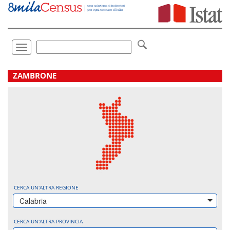
Vai
direttamente
a:
Contenuto
Ricerca
Toggle
navigation
.
ZAMBRONE
CERCA UN'ALTRA REGIONE
Calabria
CERCA UN'ALTRA PROVINCIA