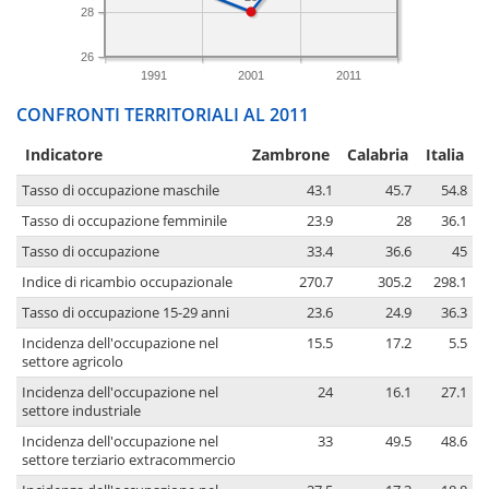
28
26
1991
2001
2011
CONFRONTI TERRITORIALI AL 2011
Indicatore
Zambrone
Calabria
Italia
Tasso di occupazione maschile
43.1
45.7
54.8
Tasso di occupazione femminile
23.9
28
36.1
Tasso di occupazione
33.4
36.6
45
Indice di ricambio occupazionale
270.7
305.2
298.1
Tasso di occupazione 15-29 anni
23.6
24.9
36.3
Incidenza dell'occupazione nel
15.5
17.2
5.5
settore agricolo
Incidenza dell'occupazione nel
24
16.1
27.1
settore industriale
Incidenza dell'occupazione nel
33
49.5
48.6
settore terziario extracommercio