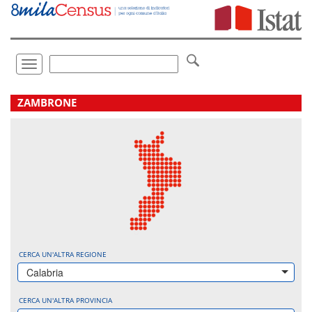
Vai
direttamente
a:
Contenuto
Ricerca
Toggle
navigation
.
ZAMBRONE
CERCA UN'ALTRA REGIONE
Calabria
CERCA UN'ALTRA PROVINCIA