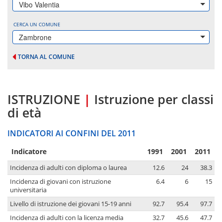
Vibo Valentia
CERCA UN COMUNE
Zambrone
TORNA AL COMUNE
ISTRUZIONE
|
Istruzione per classi
di età
INDICATORI AI CONFINI DEL 2011
Indicatore
1991
2001
2011
Incidenza di adulti con diploma o laurea
12.6
24
38.3
Incidenza di giovani con istruzione
6.4
6
15
universitaria
Livello di istruzione dei giovani 15-19 anni
92.7
95.4
97.7
Incidenza di adulti con la licenza media
32.7
45.6
47.7