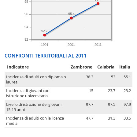
98
95.4
96
94
92.7
92
1991
2001
2011
CONFRONTI TERRITORIALI AL 2011
Indicatore
Zambrone
Calabria
Italia
Incidenza di adulti con diploma o
38.3
53
55.1
laurea
Incidenza di giovani con
15
23.7
23.2
istruzione universitaria
Livello di istruzione dei giovani
97.7
97.5
97.9
15-19 anni
Incidenza di adulti con la licenza
47.7
31.3
33.5
media