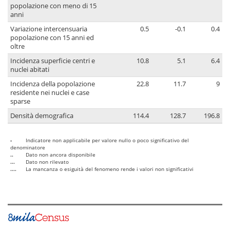
popolazione con meno di 15
anni
Variazione intercensuaria
0.5
-0.1
0.4
popolazione con 15 anni ed
oltre
Incidenza superficie centri e
10.8
5.1
6.4
nuclei abitati
Incidenza della popolazione
22.8
11.7
9
residente nei nuclei e case
sparse
Densità demografica
114.4
128.7
196.8
-
Indicatore non applicabile per valore nullo o poco significativo del
denominatore
..
Dato non ancora disponibile
...
Dato non rilevato
....
La mancanza o esiguità del fenomeno rende i valori non significativi