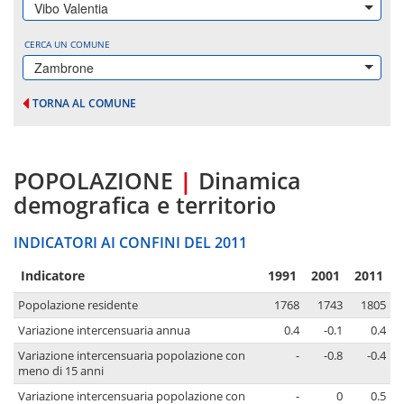
Vibo Valentia
CERCA UN COMUNE
Zambrone
TORNA AL COMUNE
POPOLAZIONE
|
Dinamica
demografica e territorio
INDICATORI AI CONFINI DEL 2011
Indicatore
1991
2001
2011
Popolazione residente
1768
1743
1805
Variazione intercensuaria annua
0.4
-0.1
0.4
Variazione intercensuaria popolazione con
-
-0.8
-0.4
meno di 15 anni
Variazione intercensuaria popolazione con
-
0
0.5