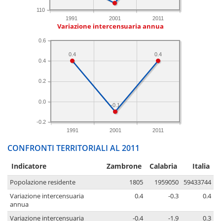
110
1991
2001
2011
Variazione intercensuaria annua
0.6
0.4
0.4
0.4
0.2
0.0
-0.1
-0.2
1991
2001
2011
CONFRONTI TERRITORIALI AL 2011
Indicatore
Zambrone
Calabria
Italia
Popolazione residente
1805
1959050
59433744
Variazione intercensuaria
0.4
-0.3
0.4
annua
Variazione intercensuaria
-0.4
-1.9
0.3