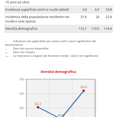
15 anni ed oltre
Incidenza superficie centri e nuclei abitati
2.6
6.5
10.8
Incidenza della popolazione residente nei
31.6
24
22.8
nuclei e case sparse
Densità demografica
112.1
110.5
114.4
-
Indicatore non applicabile per valore nullo o poco significativo del
denominatore
..
Dato non ancora disponibile
...
Dato non rilevato
....
La mancanza o esiguità del fenomeno rende i valori non significativi
Densità demografica
116
114.4
114
112.1
112
110.5