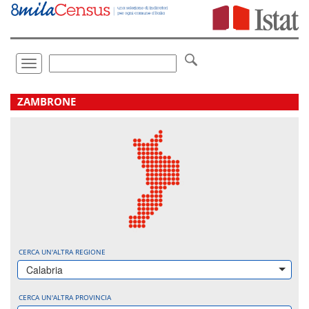
Vai
direttamente
a:
Contenuto
Ricerca
Toggle
navigation
.
ZAMBRONE
CERCA UN'ALTRA REGIONE
Calabria
CERCA UN'ALTRA PROVINCIA