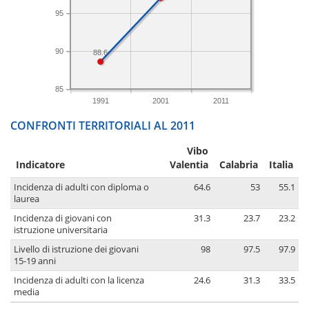
95
90
88.6
85
1991
2001
2011
CONFRONTI TERRITORIALI AL 2011
Vibo
Indicatore
Valentia
Calabria
Italia
Incidenza di adulti con diploma o
64.6
53
55.1
laurea
Incidenza di giovani con
31.3
23.7
23.2
istruzione universitaria
Livello di istruzione dei giovani
98
97.5
97.9
15-19 anni
Incidenza di adulti con la licenza
24.6
31.3
33.5
media