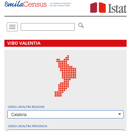
Vai
direttamente
a:
Contenuto
Ricerca
Toggle
navigation
.
VIBO VALENTIA
CERCA UN'ALTRA REGIONE
Calabria
CERCA UN'ALTRA PROVINCIA