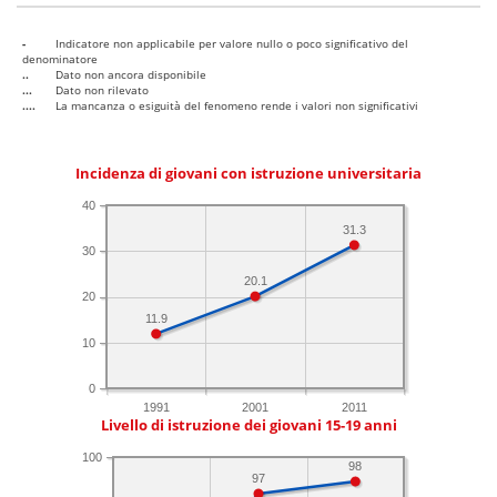
-
Indicatore non applicabile per valore nullo o poco significativo del
denominatore
..
Dato non ancora disponibile
...
Dato non rilevato
....
La mancanza o esiguità del fenomeno rende i valori non significativi
Incidenza di giovani con istruzione universitaria
40
31.3
30
20.1
20
11.9
10
0
1991
2001
2011
Livello di istruzione dei giovani 15-19 anni
100
98
97