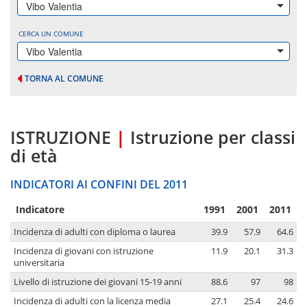
Vibo Valentia
CERCA UN COMUNE
Vibo Valentia
TORNA AL COMUNE
ISTRUZIONE
|
Istruzione per classi
di età
INDICATORI AI CONFINI DEL 2011
Indicatore
1991
2001
2011
Incidenza di adulti con diploma o laurea
39.9
57.9
64.6
Incidenza di giovani con istruzione
11.9
20.1
31.3
universitaria
Livello di istruzione dei giovani 15-19 anni
88.6
97
98
Incidenza di adulti con la licenza media
27.1
25.4
24.6