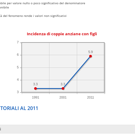
bile per valore nullo o poco significativo del denominatore
nibile
 del fenomeno rende i valori non significativi
Incidenza di coppie anziane con figli
7
5.9
6
5
4
3.3
3.3
3
1991
2001
2011
TORIALI AL 2011
i