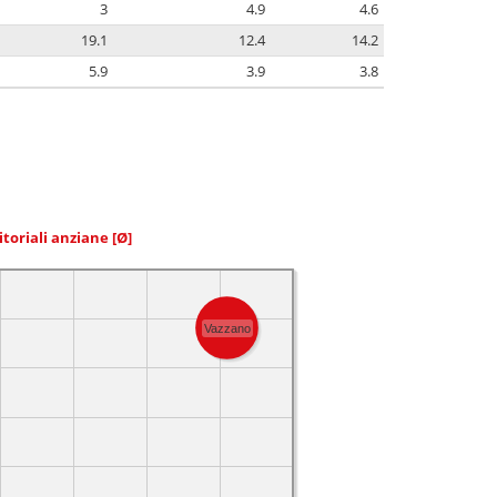
3
4.9
4.6
19.1
12.4
14.2
5.9
3.9
3.8
itoriali anziane
[Ø]
Vazzano