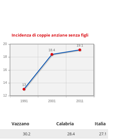
Incidenza di coppie anziane senza figli
20
19.1
18.4
18
16
14
13
12
1991
2001
2011
Vazzano
Calabria
Italia
30.2
28.4
27.1