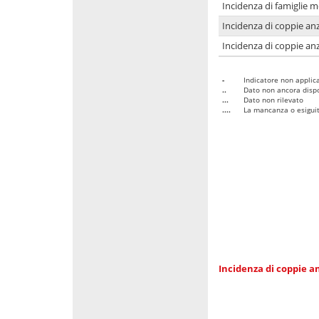
Incidenza di famiglie 
Incidenza di coppie anz
Incidenza di coppie anz
-
Indicatore non applica
..
Dato non ancora dispo
...
Dato non rilevato
....
La mancanza o esiguità
Incidenza di coppie an