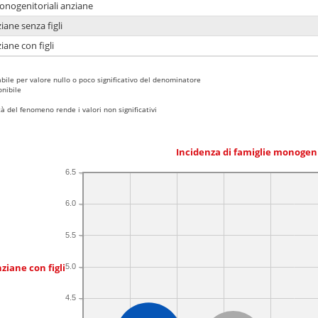
monogenitoriali anziane
iane senza figli
iane con figli
bile per valore nullo o poco significativo del denominatore
nibile
 del fenomeno rende i valori non significativi
Incidenza di famiglie monogen
6.5
6.0
5.5
ziane con figli
5.0
4.5