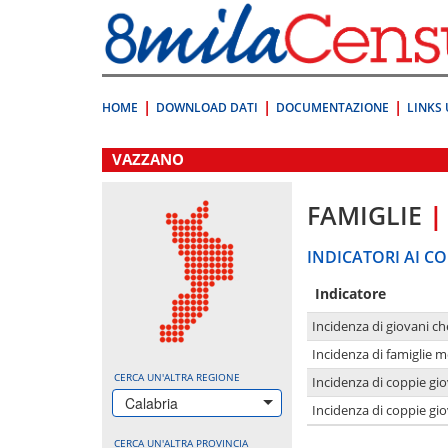
Vai
direttamente
a:
Contenuto
Ricerca
HOME
DOWNLOAD DATI
DOCUMENTAZIONE
LINKS 
.
VAZZANO
FAMIGLIE
|
INDICATORI AI CO
Indicatore
Incidenza di giovani ch
Incidenza di famiglie m
CERCA UN'ALTRA REGIONE
Incidenza di coppie giov
Calabria
Incidenza di coppie giov
CERCA UN'ALTRA PROVINCIA