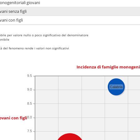
onogenitoriali giovani
ani senza figli
ani con figli
bile per valore nullo o poco significativo del denominatore
nibile
 del fenomeno rende i valori non significativi
Incidenza di famiglie monogeni
9.5
Calabria
9.0
8.5
ovani con figli
8.0
7.5