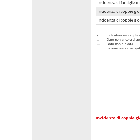
Incidenza di famiglie m
Incidenza di coppie giov
Incidenza di coppie giov
-
Indicatore non applica
..
Dato non ancora dispo
...
Dato non rilevato
....
La mancanza o esiguità
Incidenza di coppie gi