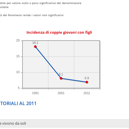
bile per valore nullo o poco significativo del denominatore
nibile
 del fenomeno rende i valori non significativi
Incidenza di coppie giovani con figli
20
18.1
15
10
8.1
6.9
5
1991
2001
2011
TORIALI AL 2011
e vivono da soli