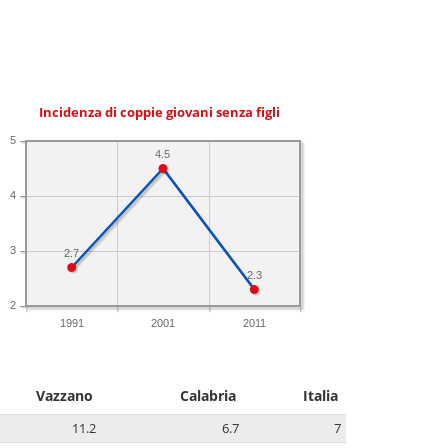
Incidenza di coppie giovani senza figli
5
4.5
4
3
2.7
2.3
2
1991
2001
2011
Vazzano
Calabria
Italia
11.2
6.7
7