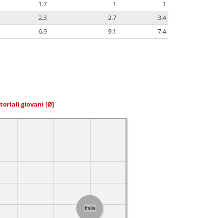
1.7
1
1
2.3
2.7
3.4
6.9
9.1
7.4
toriali giovani
[Ø]
Italia