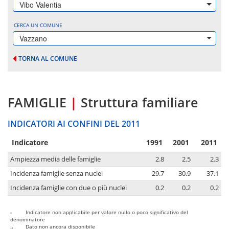
Vibo Valentia
CERCA UN COMUNE
Vazzano
TORNA AL COMUNE
FAMIGLIE
|
Struttura familiare
INDICATORI AI CONFINI DEL 2011
Indicatore
1991
2001
2011
Ampiezza media delle famiglie
2.8
2.5
2.3
Incidenza famiglie senza nuclei
29.7
30.9
37.1
Incidenza famiglie con due o più nuclei
0.2
0.2
0.2
-
Indicatore non applicabile per valore nullo o poco significativo del
denominatore
..
Dato non ancora disponibile