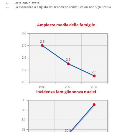
...
Dato non rilevato
....
La mancanza o esiguità del fenomeno rende i valori non significativi
Ampiezza media delle famiglie
3.0
2.8
2.8
2.6
2.5
2.4
2.3
2.2
1991
2001
2011
Incidenza famiglie senza nuclei
38
36
34
32
30.9