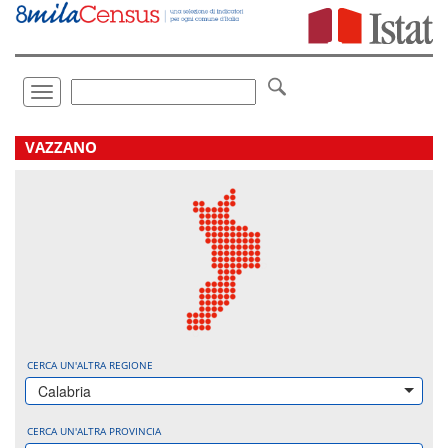
Vai
direttamente
a:
Contenuto
Ricerca
Toggle
navigation
.
VAZZANO
CERCA UN'ALTRA REGIONE
Calabria
CERCA UN'ALTRA PROVINCIA