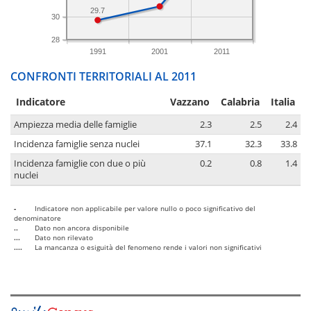
29.7
30
28
1991
2001
2011
CONFRONTI TERRITORIALI AL 2011
Indicatore
Vazzano
Calabria
Italia
Ampiezza media delle famiglie
2.3
2.5
2.4
Incidenza famiglie senza nuclei
37.1
32.3
33.8
Incidenza famiglie con due o più
0.2
0.8
1.4
nuclei
-
Indicatore non applicabile per valore nullo o poco significativo del
denominatore
..
Dato non ancora disponibile
...
Dato non rilevato
....
La mancanza o esiguità del fenomeno rende i valori non significativi