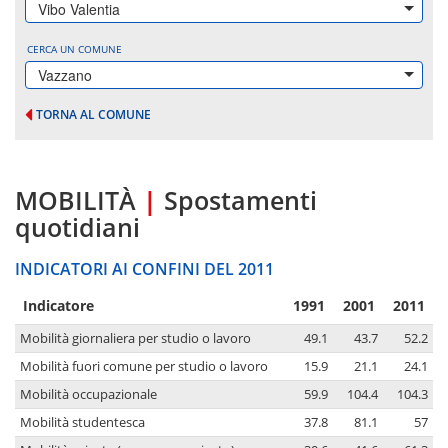
Vibo Valentia
CERCA UN COMUNE
Vazzano
TORNA AL COMUNE
MOBILITÀ
|
Spostamenti
quotidiani
INDICATORI AI CONFINI DEL 2011
Indicatore
1991
2001
2011
Mobilità giornaliera per studio o lavoro
49.1
43.7
52.2
Mobilità fuori comune per studio o lavoro
15.9
21.1
24.1
Mobilità occupazionale
59.9
104.4
104.3
Mobilità studentesca
37.8
81.1
57