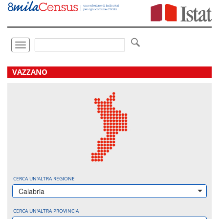
Vai
direttamente
a:
Contenuto
Ricerca
Toggle
navigation
.
VAZZANO
CERCA UN'ALTRA REGIONE
Calabria
CERCA UN'ALTRA PROVINCIA