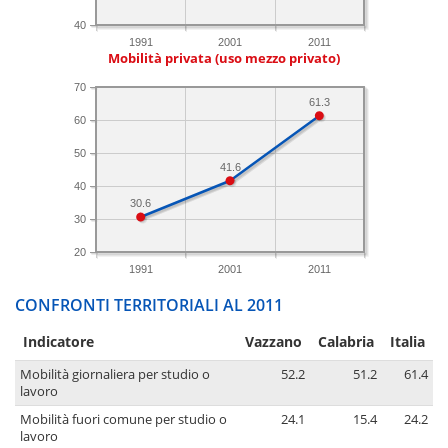
40
1991
2001
2011
Mobilità privata (uso mezzo privato)
70
61.3
60
50
41.6
40
30.6
30
20
1991
2001
2011
CONFRONTI TERRITORIALI AL 2011
Indicatore
Vazzano
Calabria
Italia
Mobilità giornaliera per studio o
52.2
51.2
61.4
lavoro
Mobilità fuori comune per studio o
24.1
15.4
24.2
lavoro