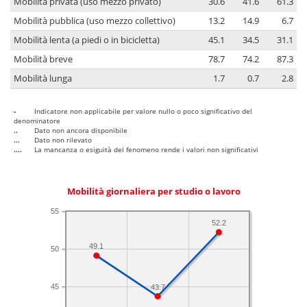
Mobilità privata (uso mezzo privato)
30.6
41.6
61.3
Mobilità pubblica (uso mezzo collettivo)
13.2
14.9
6.7
Mobilità lenta (a piedi o in bicicletta)
45.1
34.5
31.1
Mobilità breve
78.7
74.2
87.3
Mobilità lunga
1.7
0.7
2.8
-
Indicatore non applicabile per valore nullo o poco significativo del
denominatore
..
Dato non ancora disponibile
...
Dato non rilevato
....
La mancanza o esiguità del fenomeno rende i valori non significativi
Mobilità giornaliera per studio o lavoro
55
52.2
49.1
50
45
43.7