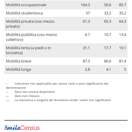
Mobilità occupazionale
104.3
50.6
85.7
Mobilità studentesca
57
33.2
35.2
Mobilità privata (uso mezzo
61.3
65.3
64.3
privato)
Mobilità pubblica (uso mezzo
6.7
10.7
13.4
collettivo)
Mobilità lenta (a piedi o in
31.1
17.7
19.1
bicicletta)
Mobilità breve
87.3
86.6
81.4
Mobilità lunga
2.8
4.1
5
-
Indicatore non applicabile per valore nullo o poco significativo del
denominatore
..
Dato non ancora disponibile
...
Dato non rilevato
....
La mancanza o esiguità del fenomeno rende i valori non significativi