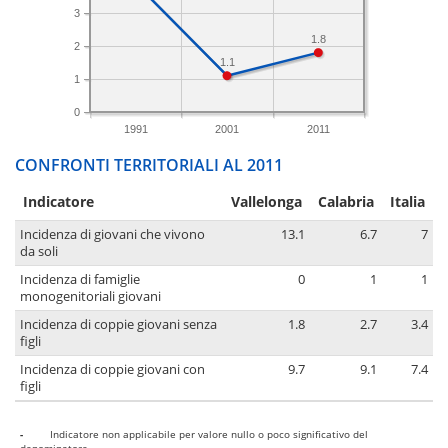
3
1.8
2
1.1
1
0
1991
2001
2011
CONFRONTI TERRITORIALI AL 2011
Indicatore
Vallelonga
Calabria
Italia
Incidenza di giovani che vivono
13.1
6.7
7
da soli
Incidenza di famiglie
0
1
1
monogenitoriali giovani
Incidenza di coppie giovani senza
1.8
2.7
3.4
figli
Incidenza di coppie giovani con
9.7
9.1
7.4
figli
-
Indicatore non applicabile per valore nullo o poco significativo del