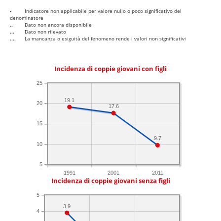
-
Indicatore non applicabile per valore nullo o poco significativo del
denominatore
..
Dato non ancora disponibile
...
Dato non rilevato
....
La mancanza o esiguità del fenomeno rende i valori non significativi
Incidenza di coppie giovani con figli
25
19.1
20
17.6
15
9.7
10
5
1991
2001
2011
Incidenza di coppie giovani senza figli
5
3.9
4