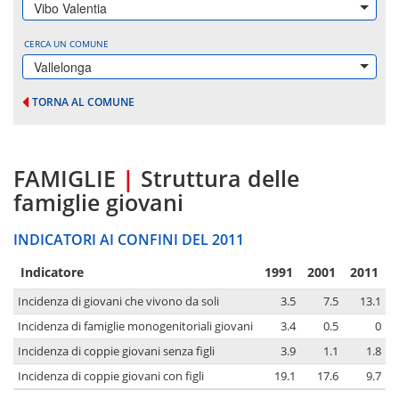
Vibo Valentia
CERCA UN COMUNE
Vallelonga
TORNA AL COMUNE
FAMIGLIE
|
Struttura delle
famiglie giovani
INDICATORI AI CONFINI DEL 2011
Indicatore
1991
2001
2011
Incidenza di giovani che vivono da soli
3.5
7.5
13.1
Incidenza di famiglie monogenitoriali giovani
3.4
0.5
0
Incidenza di coppie giovani senza figli
3.9
1.1
1.8
Incidenza di coppie giovani con figli
19.1
17.6
9.7