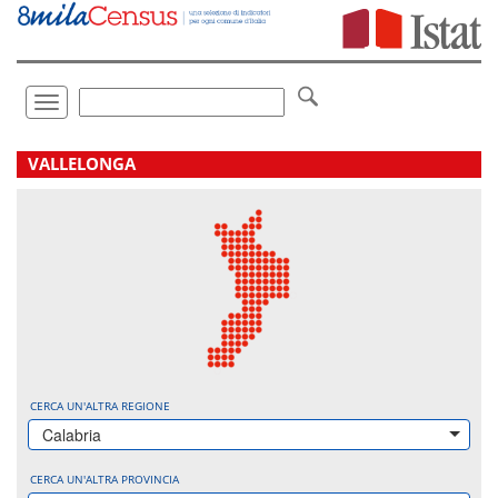
Vai
direttamente
a:
Contenuto
Ricerca
Toggle
navigation
.
VALLELONGA
CERCA UN'ALTRA REGIONE
Calabria
CERCA UN'ALTRA PROVINCIA