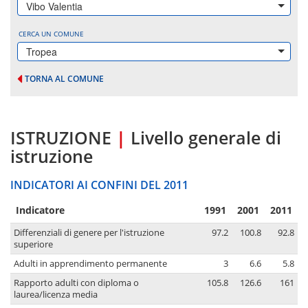
Vibo Valentia
CERCA UN COMUNE
Tropea
TORNA AL COMUNE
ISTRUZIONE
|
Livello generale di
istruzione
INDICATORI AI CONFINI DEL 2011
Indicatore
1991
2001
2011
Differenziali di genere per l'istruzione
97.2
100.8
92.8
superiore
Adulti in apprendimento permanente
3
6.6
5.8
Rapporto adulti con diploma o
105.8
126.6
161
laurea/licenza media