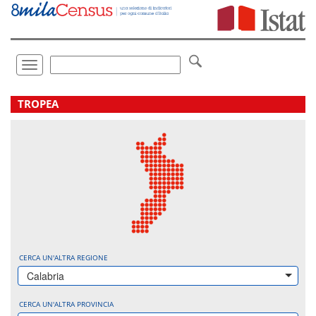
Vai
direttamente
a:
Contenuto
Ricerca
Toggle
navigation
.
TROPEA
CERCA UN'ALTRA REGIONE
Calabria
CERCA UN'ALTRA PROVINCIA