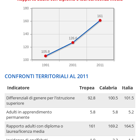
180
161
160
140
126.6
120
105.8
100
1991
2001
2011
CONFRONTI TERRITORIALI AL 2011
Indicatore
Tropea
Calabria
Italia
Differenziali di genere per l'istruzione
92.8
100.5
101.5
superiore
Adulti in apprendimento
5.8
5.8
5.2
permanente
Rapporto adulti con diploma o
161
169.2
164.5
laurea/licenza media