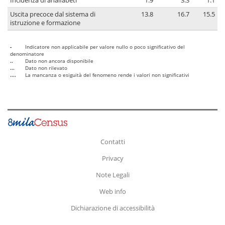
Incidenza di analfabeti
1.9
3.3
1.1
Uscita precoce dal sistema di
13.8
16.7
15.5
istruzione e formazione
-
Indicatore non applicabile per valore nullo o poco significativo del
denominatore
..
Dato non ancora disponibile
...
Dato non rilevato
....
La mancanza o esiguità del fenomeno rende i valori non significativi
Contatti
Privacy
Note Legali
Web info
Dichiarazione di accessibilità