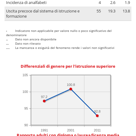
Incidenza di analfabeti
4
2.6
1.9
Uscita precoce dal sistema di istruzione e
55
19.3
13.8
formazione
-
Indicatore non applicabile per valore nullo o poco significativo del
denominatore
..
Dato non ancora disponibile
...
Dato non rilevato
....
La mancanza o esiguità del fenomeno rende i valori non significativi
Differenziali di genere per l'istruzione superiore
105
100.8
100
97.2
95
92.8
90
1991
2001
2011
Rapporto adulti con diploma o laurea/licenza media